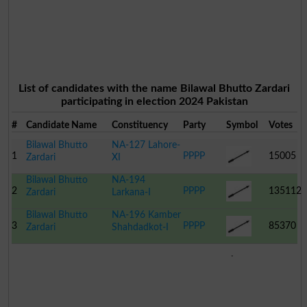
List of candidates with the name Bilawal Bhutto Zardari
participating in election 2024 Pakistan
#
Candidate Name
Constituency
Party
Symbol
Votes
Bilawal Bhutto
NA-127 Lahore-
1
PPPP
15005
Zardari
XI
Bilawal Bhutto
NA-194
Arrow
2
PPPP
135112
Zardari
Larkana-I
Bilawal Bhutto
NA-196 Kamber
Arrow
3
PPPP
85370
Zardari
Shahdadkot-I
Arrow