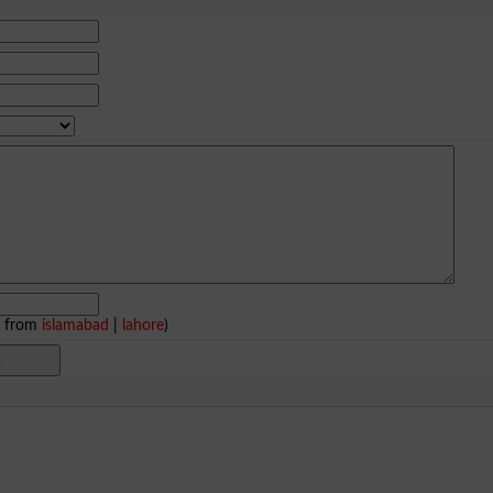
e from
islamabad
|
lahore
)