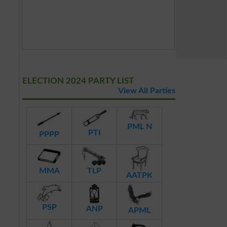
ELECTION 2024 PARTY LIST
View All Parties
PML N
PTI
PPPP
MMA
TLP
AATPK
PSP
ANP
APML