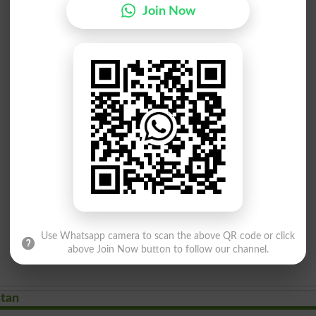
Join Now
Use Whatsapp camera to scan the above QR code or click
above Join Now button to follow our channel.
stan