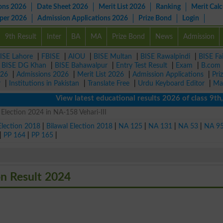
ons 2026
Date Sheet 2026
Merit List 2026
Ranking
Merit Calc
aper 2026
Admission Applications 2026
Prize Bond
Login
9th Result
Inter
BA
MA
Prize Bond
News
Admission
ISE Lahore
|
FBISE
|
AIOU
|
BISE Multan
|
BISE Rawalpindi
|
BISE Fa
|
BISE DG Khan
|
BISE Bahawalpur
|
Entry Test Result
|
Exam
|
B.com
026
|
Admissions 2026
|
Merit List 2026
|
Admission Applications
|
Pri
r
|
Institutions in Pakistan
|
Translate Free
|
Urdu Keyboard Editor
|
Ma
View latest educational results 2026 of class 9th, 1
Election 2024 in NA-158 Vehari-III
Election 2018
|
Bilawal Election 2018
|
NA 125
|
NA 131
|
NA 53
|
NA 9
|
PP 164
|
PP 165
|
n Result 2024