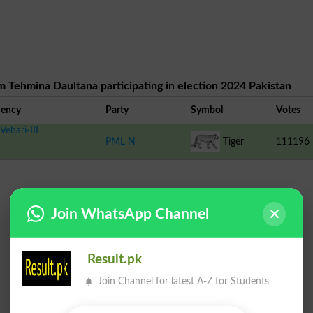
m Tehmina Daultana participating in election 2024 Pakistan
uency
Party
Symbol
Votes
ehari-III
PML N
Tiger
111196
Join WhatsApp Channel
Result.pk
Join Channel for latest A-Z for Students