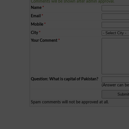
Comments will be shown after admin approval.
Name
*
Email
*
Mobile
*
City
*
Your Comment
*
Question: What is capital of Pakistan?
(Answer can b
Spam comments will not be approved at all.