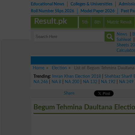
Educational News
Colleges & Universities
Admissi
Roll Number Slips 2026
Model Paper 2026
Past P
Result.pk
5th
8th
Matric Result
News
|
B
Sahiwal
Sheets 2
Calculato
Home
Election
List of Begum Tehmina Daultana 
Trending:
Imran Khan Election 2018
|
Shehbaz Sharif 
NA 246
|
NA 8
|
NA 200
|
NA 132
|
NA 192
|
NA 249
Share
Begum Tehmina Daultana Electio