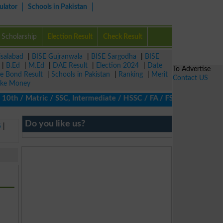
ulator
Schools in Pakistan
Scholarship
Election Result
Check Result
isalabad
|
BISE Gujranwala
|
BISE Sargodha
|
BISE
|
B.Ed
|
M.Ed
|
DAE Result
|
Election 2024
|
Date
To Advertise
ze Bond Result
|
Schools in Pakistan
|
Ranking
|
Merit
Contact US
ke Money
0th / Matric / SSC, Intermediate / HSSC / FA / FSc / Inter, 5th /
Do you like us?
5
|