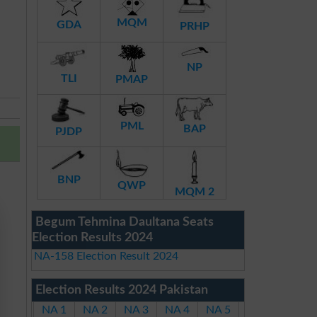
MQM
GDA
PRHP
NP
TLI
PMAP
PML
BAP
PJDP
BNP
QWP
MQM 2
Begum Tehmina Daultana Seats
Election Results 2024
NA-158 Election Result 2024
Election Results 2024 Pakistan
NA 1
NA 2
NA 3
NA 4
NA 5