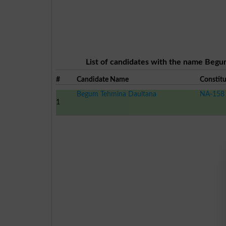
List of candidates with the name Begu
#
Candidate Name
Constit
Begum Tehmina Daultana
NA-158 V
1