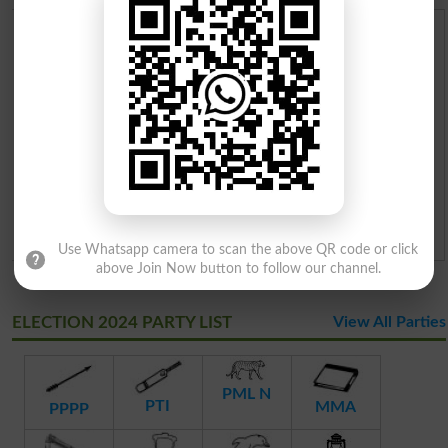
Use Whatsapp camera to scan the above QR code or click
above Join Now button to follow our channel.
ELECTION 2024 PARTY LIST
View All Parties
PML N
PTI
MMA
PPPP