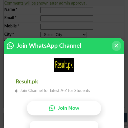
Comments will be shown after admin approval.
Name
*
Email
*
Mobile
*
City
*
Your Comment
*
Join WhatsApp Channel
Question: What is
Result.pk
capital of Pakistan?
(Answer can be from
islamabad
|
lahore
)
Join Channel for latest A-Z for Students
Spam comments will not be approved at all.
Join Now
Do you like us?