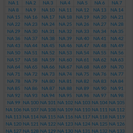
NA 1
NA 2
NA 3
NA 4
NA 5
NA 6
NA 7
NA 8
NA 9
NA 10
NA 11
NA 12
NA 13
NA 14
NA 15
NA 16
NA 17
NA 18
NA 19
NA 20
NA 21
NA 22
NA 23
NA 24
NA 25
NA 26
NA 27
NA 28
NA 29
NA 30
NA 31
NA 32
NA 33
NA 34
NA 35
NA 36
NA 37
NA 38
NA 39
NA 40
NA 41
NA 42
NA 43
NA 44
NA 45
NA 46
NA 47
NA 48
NA 49
NA 50
NA 51
NA 52
NA 53
NA 54
NA 55
NA 56
NA 57
NA 58
NA 59
NA 60
NA 61
NA 62
NA 63
NA 64
NA 65
NA 66
NA 67
NA 68
NA 69
NA 70
NA 71
NA 72
NA 73
NA 74
NA 75
NA 76
NA 77
NA 78
NA 79
NA 80
NA 81
NA 82
NA 83
NA 84
NA 85
NA 86
NA 87
NA 88
NA 89
NA 90
NA 91
NA 92
NA 93
NA 94
NA 95
NA 96
NA 97
NA 98
NA 99
NA 100
NA 101
NA 102
NA 103
NA 104
NA 105
NA 106
NA 107
NA 108
NA 109
NA 110
NA 111
NA 112
NA 113
NA 114
NA 115
NA 116
NA 117
NA 118
NA 119
NA 120
NA 121
NA 122
NA 123
NA 124
NA 125
NA 126
NA 127
NA 128
NA 129
NA 130
NA 131
NA 132
NA 133