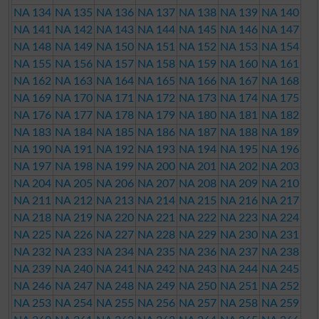
NA 134
NA 135
NA 136
NA 137
NA 138
NA 139
NA 140
NA 141
NA 142
NA 143
NA 144
NA 145
NA 146
NA 147
NA 148
NA 149
NA 150
NA 151
NA 152
NA 153
NA 154
NA 155
NA 156
NA 157
NA 158
NA 159
NA 160
NA 161
NA 162
NA 163
NA 164
NA 165
NA 166
NA 167
NA 168
NA 169
NA 170
NA 171
NA 172
NA 173
NA 174
NA 175
NA 176
NA 177
NA 178
NA 179
NA 180
NA 181
NA 182
NA 183
NA 184
NA 185
NA 186
NA 187
NA 188
NA 189
NA 190
NA 191
NA 192
NA 193
NA 194
NA 195
NA 196
NA 197
NA 198
NA 199
NA 200
NA 201
NA 202
NA 203
NA 204
NA 205
NA 206
NA 207
NA 208
NA 209
NA 210
NA 211
NA 212
NA 213
NA 214
NA 215
NA 216
NA 217
NA 218
NA 219
NA 220
NA 221
NA 222
NA 223
NA 224
NA 225
NA 226
NA 227
NA 228
NA 229
NA 230
NA 231
NA 232
NA 233
NA 234
NA 235
NA 236
NA 237
NA 238
NA 239
NA 240
NA 241
NA 242
NA 243
NA 244
NA 245
NA 246
NA 247
NA 248
NA 249
NA 250
NA 251
NA 252
NA 253
NA 254
NA 255
NA 256
NA 257
NA 258
NA 259