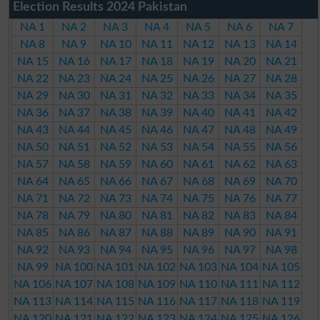
Election Results 2024 Pakistan
NA 1
NA 2
NA 3
NA 4
NA 5
NA 6
NA 7
NA 8
NA 9
NA 10
NA 11
NA 12
NA 13
NA 14
NA 15
NA 16
NA 17
NA 18
NA 19
NA 20
NA 21
NA 22
NA 23
NA 24
NA 25
NA 26
NA 27
NA 28
NA 29
NA 30
NA 31
NA 32
NA 33
NA 34
NA 35
NA 36
NA 37
NA 38
NA 39
NA 40
NA 41
NA 42
NA 43
NA 44
NA 45
NA 46
NA 47
NA 48
NA 49
NA 50
NA 51
NA 52
NA 53
NA 54
NA 55
NA 56
NA 57
NA 58
NA 59
NA 60
NA 61
NA 62
NA 63
NA 64
NA 65
NA 66
NA 67
NA 68
NA 69
NA 70
NA 71
NA 72
NA 73
NA 74
NA 75
NA 76
NA 77
NA 78
NA 79
NA 80
NA 81
NA 82
NA 83
NA 84
NA 85
NA 86
NA 87
NA 88
NA 89
NA 90
NA 91
NA 92
NA 93
NA 94
NA 95
NA 96
NA 97
NA 98
NA 99
NA 100
NA 101
NA 102
NA 103
NA 104
NA 105
NA 106
NA 107
NA 108
NA 109
NA 110
NA 111
NA 112
NA 113
NA 114
NA 115
NA 116
NA 117
NA 118
NA 119
NA 120
NA 121
NA 122
NA 123
NA 124
NA 125
NA 126