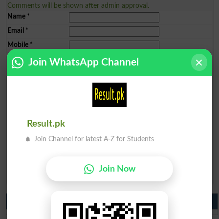
Comments will be shown after admin approval.
Name
*
Email
*
Mobile
*
City
*
Join WhatsApp Channel
Your Comment
*
Result.pk
Question: What is
Join Channel for latest A-Z for Students
capital of Pakistan?
(Answer can be from
islamabad
|
lahore
)
Join Now
Spam comments will not be approved at all.
Do you like us?