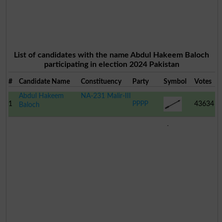
List of candidates with the name Abdul Hakeem Baloch
participating in election 2024 Pakistan
#
Candidate Name
Constituency
Party
Symbol
Votes
Abdul Hakeem
NA-231 Malir-III
1
PPPP
43634
Baloch
Arrow