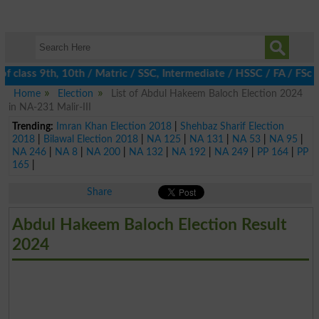
f class 9th, 10th / Matric / SSC, Intermediate / HSSC / FA / FSc 
Home
Election
List of Abdul Hakeem Baloch Election 2024
in NA-231 Malir-III
Trending:
Imran Khan Election 2018
|
Shehbaz Sharif Election
2018
|
Bilawal Election 2018
|
NA 125
|
NA 131
|
NA 53
|
NA 95
|
NA 246
|
NA 8
|
NA 200
|
NA 132
|
NA 192
|
NA 249
|
PP 164
|
PP
165
|
Share
Abdul Hakeem Baloch Election Result
2024