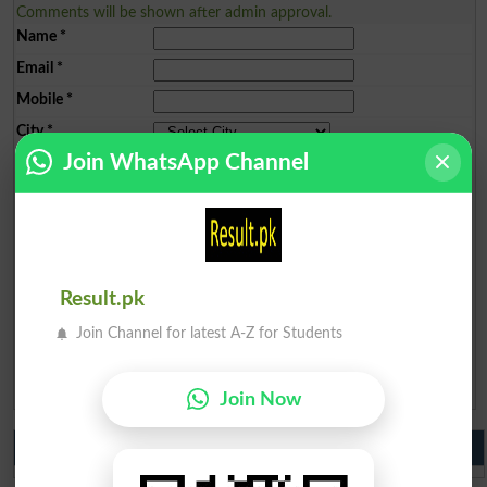
Comments will be shown after admin approval.
Name
*
Email
*
Mobile
*
City
*
Join WhatsApp Channel
Your Comment
*
Result.pk
Question: What is
capital of Pakistan?
(Answer can be from
islamabad
|
lahore
)
Join Channel for latest A-Z for Students
Spam comments will not be approved at all.
Join Now
Do you like us?