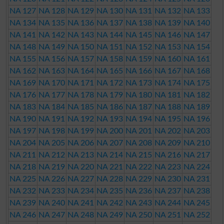
NA 127
NA 128
NA 129
NA 130
NA 131
NA 132
NA 133
NA 134
NA 135
NA 136
NA 137
NA 138
NA 139
NA 140
NA 141
NA 142
NA 143
NA 144
NA 145
NA 146
NA 147
NA 148
NA 149
NA 150
NA 151
NA 152
NA 153
NA 154
NA 155
NA 156
NA 157
NA 158
NA 159
NA 160
NA 161
NA 162
NA 163
NA 164
NA 165
NA 166
NA 167
NA 168
NA 169
NA 170
NA 171
NA 172
NA 173
NA 174
NA 175
NA 176
NA 177
NA 178
NA 179
NA 180
NA 181
NA 182
NA 183
NA 184
NA 185
NA 186
NA 187
NA 188
NA 189
NA 190
NA 191
NA 192
NA 193
NA 194
NA 195
NA 196
NA 197
NA 198
NA 199
NA 200
NA 201
NA 202
NA 203
NA 204
NA 205
NA 206
NA 207
NA 208
NA 209
NA 210
NA 211
NA 212
NA 213
NA 214
NA 215
NA 216
NA 217
NA 218
NA 219
NA 220
NA 221
NA 222
NA 223
NA 224
NA 225
NA 226
NA 227
NA 228
NA 229
NA 230
NA 231
NA 232
NA 233
NA 234
NA 235
NA 236
NA 237
NA 238
NA 239
NA 240
NA 241
NA 242
NA 243
NA 244
NA 245
NA 246
NA 247
NA 248
NA 249
NA 250
NA 251
NA 252