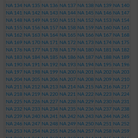
NA 134
NA 135
NA 136
NA 137
NA 138
NA 139
NA 140
NA 141
NA 142
NA 143
NA 144
NA 145
NA 146
NA 147
NA 148
NA 149
NA 150
NA 151
NA 152
NA 153
NA 154
NA 155
NA 156
NA 157
NA 158
NA 159
NA 160
NA 161
NA 162
NA 163
NA 164
NA 165
NA 166
NA 167
NA 168
NA 169
NA 170
NA 171
NA 172
NA 173
NA 174
NA 175
NA 176
NA 177
NA 178
NA 179
NA 180
NA 181
NA 182
NA 183
NA 184
NA 185
NA 186
NA 187
NA 188
NA 189
NA 190
NA 191
NA 192
NA 193
NA 194
NA 195
NA 196
NA 197
NA 198
NA 199
NA 200
NA 201
NA 202
NA 203
NA 204
NA 205
NA 206
NA 207
NA 208
NA 209
NA 210
NA 211
NA 212
NA 213
NA 214
NA 215
NA 216
NA 217
NA 218
NA 219
NA 220
NA 221
NA 222
NA 223
NA 224
NA 225
NA 226
NA 227
NA 228
NA 229
NA 230
NA 231
NA 232
NA 233
NA 234
NA 235
NA 236
NA 237
NA 238
NA 239
NA 240
NA 241
NA 242
NA 243
NA 244
NA 245
NA 246
NA 247
NA 248
NA 249
NA 250
NA 251
NA 252
NA 253
NA 254
NA 255
NA 256
NA 257
NA 258
NA 259