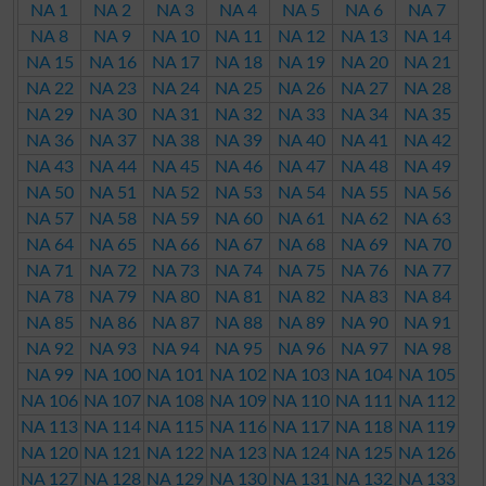
NA 1
NA 2
NA 3
NA 4
NA 5
NA 6
NA 7
NA 8
NA 9
NA 10
NA 11
NA 12
NA 13
NA 14
NA 15
NA 16
NA 17
NA 18
NA 19
NA 20
NA 21
NA 22
NA 23
NA 24
NA 25
NA 26
NA 27
NA 28
NA 29
NA 30
NA 31
NA 32
NA 33
NA 34
NA 35
NA 36
NA 37
NA 38
NA 39
NA 40
NA 41
NA 42
NA 43
NA 44
NA 45
NA 46
NA 47
NA 48
NA 49
NA 50
NA 51
NA 52
NA 53
NA 54
NA 55
NA 56
NA 57
NA 58
NA 59
NA 60
NA 61
NA 62
NA 63
NA 64
NA 65
NA 66
NA 67
NA 68
NA 69
NA 70
NA 71
NA 72
NA 73
NA 74
NA 75
NA 76
NA 77
NA 78
NA 79
NA 80
NA 81
NA 82
NA 83
NA 84
NA 85
NA 86
NA 87
NA 88
NA 89
NA 90
NA 91
NA 92
NA 93
NA 94
NA 95
NA 96
NA 97
NA 98
NA 99
NA 100
NA 101
NA 102
NA 103
NA 104
NA 105
NA 106
NA 107
NA 108
NA 109
NA 110
NA 111
NA 112
NA 113
NA 114
NA 115
NA 116
NA 117
NA 118
NA 119
NA 120
NA 121
NA 122
NA 123
NA 124
NA 125
NA 126
NA 127
NA 128
NA 129
NA 130
NA 131
NA 132
NA 133