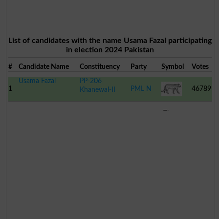
List of candidates with the name Usama Fazal participating
in election 2024 Pakistan
#
Candidate Name
Constituency
Party
Symbol
Votes
Usama Fazal
PP-206
1
PML N
46789
Khanewal-II
Tiger