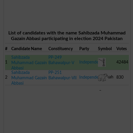
List of candidates with the name Sahibzada Muhammad
Gazain Abbasi participating in election 2024 Pakistan
#
Candidate Name
Constituency
Party
Symbol
Votes
Sahibzada
PP-249
1
Independent
42484
Muhammad Gazain
Bahawalpur-V
Abbasi
Sahibzada
PP-251
Hukkah
2
Independent
830
Muhammad Gazain
Bahawalpur-VII
Abbasi
Bear