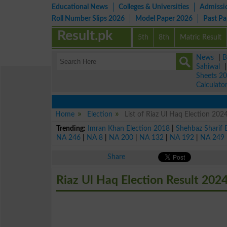
Educational News
Colleges & Universities
Admissi
Roll Number Slips 2026
Model Paper 2026
Past P
Result.pk
5th
8th
Matric Result
News
|
B
Sahiwal
Sheets 2
Calculato
Home
Election
List of Riaz Ul Haq Election 202
Trending:
Imran Khan Election 2018
|
Shehbaz Sharif 
NA 246
|
NA 8
|
NA 200
|
NA 132
|
NA 192
|
NA 249
Share
Riaz Ul Haq Election Result 202