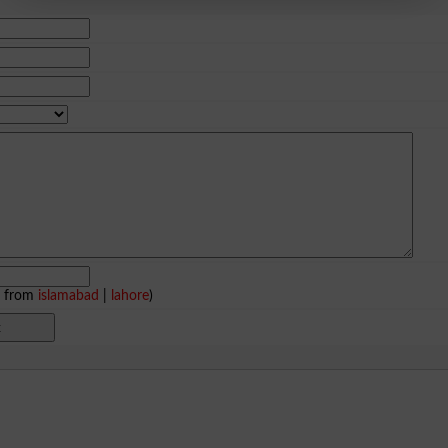
e from
islamabad
|
lahore
)