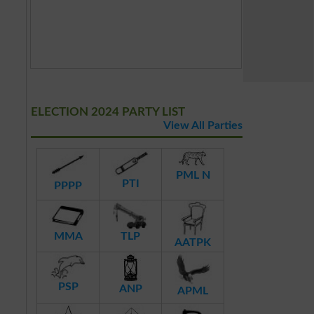
ELECTION 2024 PARTY LIST
View All Parties
PML N
PTI
PPPP
MMA
TLP
AATPK
PSP
ANP
APML