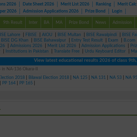
ons 2026
Date Sheet 2026
Merit List 2026
Ranking
Merit Calc
aper 2026
Admission Applications 2026
Prize Bond
Login
9th Result
Inter
BA
MA
Prize Bond
News
Admission
ISE Lahore
|
FBISE
|
AIOU
|
BISE Multan
|
BISE Rawalpindi
|
BISE Fa
|
BISE DG Khan
|
BISE Bahawalpur
|
Entry Test Result
|
Exam
|
B.com
026
|
Admissions 2026
|
Merit List 2026
|
Admission Applications
|
Pri
r
|
Institutions in Pakistan
|
Translate Free
|
Urdu Keyboard Editor
|
Ma
View latest educational results 2026 of class 9th, 1
4 in NA-136 Okara-II
Election 2018
|
Bilawal Election 2018
|
NA 125
|
NA 131
|
NA 53
|
NA 9
|
PP 164
|
PP 165
|
4