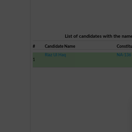
List of candidates with the name
#
Candidate Name
Constit
Riaz Ul Haq
NA-136 
1