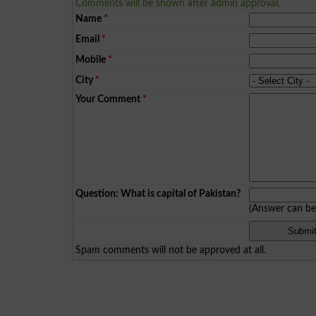
Comments will be shown after admin approval.
Name
*
Email
*
Mobile
*
City
*
Your Comment
*
Question: What is capital of Pakistan?
(Answer can b
Spam comments will not be approved at all.