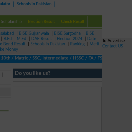
ulator
Schools in Pakistan
Scholarship
Election Result
Check Result
isalabad
|
BISE Gujranwala
|
BISE Sargodha
|
BISE
|
B.Ed
|
M.Ed
|
DAE Result
|
Election 2024
|
Date
To Advertise
ze Bond Result
|
Schools in Pakistan
|
Ranking
|
Merit
Contact US
ke Money
0th / Matric / SSC, Intermediate / HSSC / FA / FSc / Inter, 5th /
Do you like us?
5
|