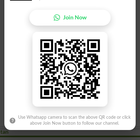
Join Now
Use Whatsapp camera to scan the above QR code or click
above Join Now button to follow our channel.
stan