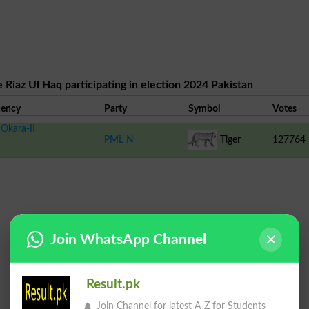
 Riaz Ul Haq participating in election 2024 Pakistan
uency
Party
Symbol
Votes
Okara-II
PML N
Tiger
127764
Join WhatsApp Channel
Result.pk
Join Channel for latest A-Z for Students