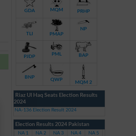
MQM
GDA
PRHP
NP
TLI
PMAP
PML
BAP
PJDP
BNP
QWP
MQM 2
Riaz Ul Haq Seats Election Results
2024
NA-136 Election Result 2024
Election Results 2024 Pakistan
NA 1
NA 2
NA 3
NA 4
NA 5