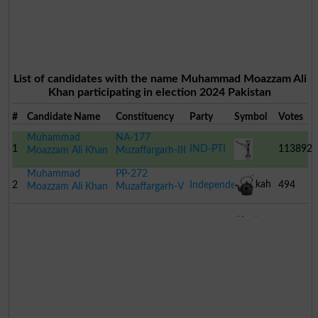
List of candidates with the name Muhammad Moazzam Ali
Khan participating in election 2024 Pakistan
#
Candidate Name
Constituency
Party
Symbol
Votes
Muhammad
NA-177
1
IND-PTI
113892
Moazzam Ali Khan
Muzaffargarh-III
Muhammad
PP-272
Hukkah
2
Independent
494
Moazzam Ali Khan
Muzaffargarh-V
Kettle