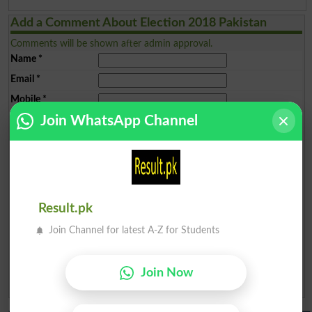
Add a Comment About Election 2018 Pakistan
Comments will be shown after admin approval.
Name
*
Email
*
Mobile
*
Join WhatsApp Channel
City
*
Your Comment
*
Result.pk
Join Channel for latest A-Z for Students
Question: What is
capital of Pakistan?
(Answer can be from
islamabad
|
lahore
)
Join Now
Spam comments will not be approved at all.