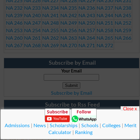
NA 225
NA 226
NA 227
NA 228
NA 229
NA 230
NA 231
NA 232
NA 233
NA 234
NA 235
NA 236
NA 237
NA 238
NA 239
NA 240
NA 241
NA 242
NA 243
NA 244
NA 245
NA 246
NA 247
NA 248
NA 249
NA 250
NA 251
NA 252
NA 253
NA 254
NA 255
NA 256
NA 257
NA 258
NA 259
NA 260
NA 261
NA 262
NA 263
NA 264
NA 265
NA 266
NA 267
NA 268
NA 269
NA 270
NA 271
NA 272
Subscribe by Email
Your Email
Subscribe by Email
Subscribe to Rss Feed
Close x
Subscribe
Follow
Admissions
|
News
|
Scholarships
|
Schools
|
Colleges
|
Merit
Calculator
|
Ranking
© Copyright Result.pk 2025-2026