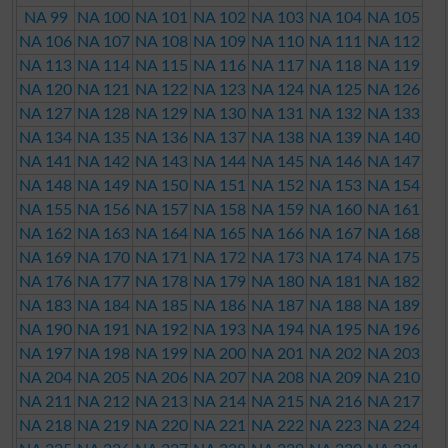
NA 99
NA 100
NA 101
NA 102
NA 103
NA 104
NA 105
NA 106
NA 107
NA 108
NA 109
NA 110
NA 111
NA 112
NA 113
NA 114
NA 115
NA 116
NA 117
NA 118
NA 119
NA 120
NA 121
NA 122
NA 123
NA 124
NA 125
NA 126
NA 127
NA 128
NA 129
NA 130
NA 131
NA 132
NA 133
NA 134
NA 135
NA 136
NA 137
NA 138
NA 139
NA 140
NA 141
NA 142
NA 143
NA 144
NA 145
NA 146
NA 147
NA 148
NA 149
NA 150
NA 151
NA 152
NA 153
NA 154
NA 155
NA 156
NA 157
NA 158
NA 159
NA 160
NA 161
NA 162
NA 163
NA 164
NA 165
NA 166
NA 167
NA 168
NA 169
NA 170
NA 171
NA 172
NA 173
NA 174
NA 175
NA 176
NA 177
NA 178
NA 179
NA 180
NA 181
NA 182
NA 183
NA 184
NA 185
NA 186
NA 187
NA 188
NA 189
NA 190
NA 191
NA 192
NA 193
NA 194
NA 195
NA 196
NA 197
NA 198
NA 199
NA 200
NA 201
NA 202
NA 203
NA 204
NA 205
NA 206
NA 207
NA 208
NA 209
NA 210
NA 211
NA 212
NA 213
NA 214
NA 215
NA 216
NA 217
NA 218
NA 219
NA 220
NA 221
NA 222
NA 223
NA 224