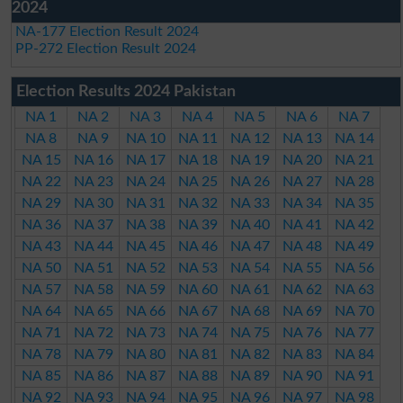
2024
NA-177 Election Result 2024
PP-272 Election Result 2024
Election Results 2024 Pakistan
NA 1
NA 2
NA 3
NA 4
NA 5
NA 6
NA 7
NA 8
NA 9
NA 10
NA 11
NA 12
NA 13
NA 14
NA 15
NA 16
NA 17
NA 18
NA 19
NA 20
NA 21
NA 22
NA 23
NA 24
NA 25
NA 26
NA 27
NA 28
NA 29
NA 30
NA 31
NA 32
NA 33
NA 34
NA 35
NA 36
NA 37
NA 38
NA 39
NA 40
NA 41
NA 42
NA 43
NA 44
NA 45
NA 46
NA 47
NA 48
NA 49
NA 50
NA 51
NA 52
NA 53
NA 54
NA 55
NA 56
NA 57
NA 58
NA 59
NA 60
NA 61
NA 62
NA 63
NA 64
NA 65
NA 66
NA 67
NA 68
NA 69
NA 70
NA 71
NA 72
NA 73
NA 74
NA 75
NA 76
NA 77
NA 78
NA 79
NA 80
NA 81
NA 82
NA 83
NA 84
NA 85
NA 86
NA 87
NA 88
NA 89
NA 90
NA 91
NA 92
NA 93
NA 94
NA 95
NA 96
NA 97
NA 98