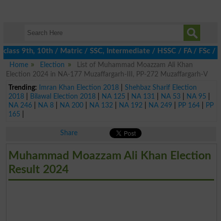
class 9th, 10th / Matric / SSC, Intermediate / HSSC / FA / FSc /
Home
Election
List of Muhammad Moazzam Ali Khan
Election 2024 in NA-177 Muzaffargarh-III, PP-272 Muzaffargarh-V
Trending:
Imran Khan Election 2018
|
Shehbaz Sharif Election
2018
|
Bilawal Election 2018
|
NA 125
|
NA 131
|
NA 53
|
NA 95
|
NA 246
|
NA 8
|
NA 200
|
NA 132
|
NA 192
|
NA 249
|
PP 164
|
PP
165
|
Share
Muhammad Moazzam Ali Khan Election
Result 2024