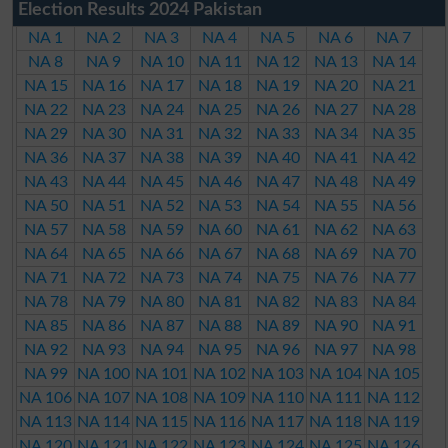
Election Results 2024 Pakistan
NA 1
NA 2
NA 3
NA 4
NA 5
NA 6
NA 7
NA 8
NA 9
NA 10
NA 11
NA 12
NA 13
NA 14
NA 15
NA 16
NA 17
NA 18
NA 19
NA 20
NA 21
NA 22
NA 23
NA 24
NA 25
NA 26
NA 27
NA 28
NA 29
NA 30
NA 31
NA 32
NA 33
NA 34
NA 35
NA 36
NA 37
NA 38
NA 39
NA 40
NA 41
NA 42
NA 43
NA 44
NA 45
NA 46
NA 47
NA 48
NA 49
NA 50
NA 51
NA 52
NA 53
NA 54
NA 55
NA 56
NA 57
NA 58
NA 59
NA 60
NA 61
NA 62
NA 63
NA 64
NA 65
NA 66
NA 67
NA 68
NA 69
NA 70
NA 71
NA 72
NA 73
NA 74
NA 75
NA 76
NA 77
NA 78
NA 79
NA 80
NA 81
NA 82
NA 83
NA 84
NA 85
NA 86
NA 87
NA 88
NA 89
NA 90
NA 91
NA 92
NA 93
NA 94
NA 95
NA 96
NA 97
NA 98
NA 99
NA 100
NA 101
NA 102
NA 103
NA 104
NA 105
NA 106
NA 107
NA 108
NA 109
NA 110
NA 111
NA 112
NA 113
NA 114
NA 115
NA 116
NA 117
NA 118
NA 119
NA 120
NA 121
NA 122
NA 123
NA 124
NA 125
NA 126