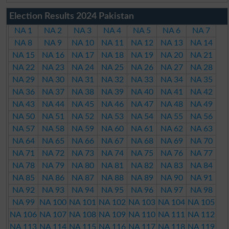
Election Results 2024 Pakistan
NA 1
NA 2
NA 3
NA 4
NA 5
NA 6
NA 7
NA 8
NA 9
NA 10
NA 11
NA 12
NA 13
NA 14
NA 15
NA 16
NA 17
NA 18
NA 19
NA 20
NA 21
NA 22
NA 23
NA 24
NA 25
NA 26
NA 27
NA 28
NA 29
NA 30
NA 31
NA 32
NA 33
NA 34
NA 35
NA 36
NA 37
NA 38
NA 39
NA 40
NA 41
NA 42
NA 43
NA 44
NA 45
NA 46
NA 47
NA 48
NA 49
NA 50
NA 51
NA 52
NA 53
NA 54
NA 55
NA 56
NA 57
NA 58
NA 59
NA 60
NA 61
NA 62
NA 63
NA 64
NA 65
NA 66
NA 67
NA 68
NA 69
NA 70
NA 71
NA 72
NA 73
NA 74
NA 75
NA 76
NA 77
NA 78
NA 79
NA 80
NA 81
NA 82
NA 83
NA 84
NA 85
NA 86
NA 87
NA 88
NA 89
NA 90
NA 91
NA 92
NA 93
NA 94
NA 95
NA 96
NA 97
NA 98
NA 99
NA 100
NA 101
NA 102
NA 103
NA 104
NA 105
NA 106
NA 107
NA 108
NA 109
NA 110
NA 111
NA 112
NA 113
NA 114
NA 115
NA 116
NA 117
NA 118
NA 119