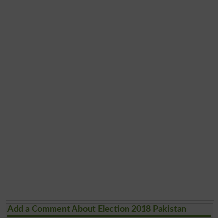
Add a Comment About Election 2018 Pakistan