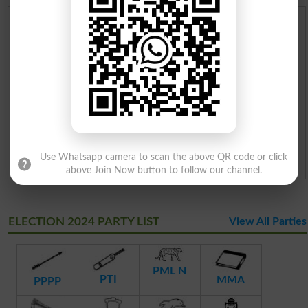
Use Whatsapp camera to scan the above QR code or click
above Join Now button to follow our channel.
ELECTION 2024 PARTY LIST
View All Parties
PML N
PTI
MMA
PPPP