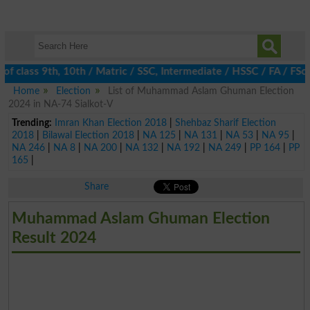
f class 9th, 10th / Matric / SSC, Intermediate / HSSC / FA / FSc
Home
Election
List of Muhammad Aslam Ghuman Election
2024 in NA-74 Sialkot-V
Trending:
Imran Khan Election 2018
|
Shehbaz Sharif Election
2018
|
Bilawal Election 2018
|
NA 125
|
NA 131
|
NA 53
|
NA 95
|
NA 246
|
NA 8
|
NA 200
|
NA 132
|
NA 192
|
NA 249
|
PP 164
|
PP
165
|
Share
Muhammad Aslam Ghuman Election
Result 2024