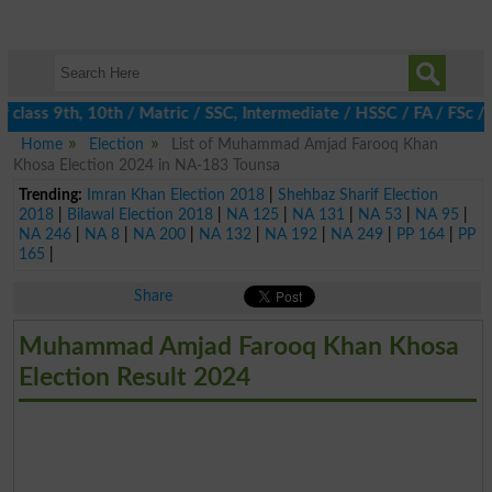
 class 9th, 10th / Matric / SSC, Intermediate / HSSC / FA / FSc /
Home
Election
List of Muhammad Amjad Farooq Khan
Khosa Election 2024 in NA-183 Tounsa
Trending:
Imran Khan Election 2018
|
Shehbaz Sharif Election
2018
|
Bilawal Election 2018
|
NA 125
|
NA 131
|
NA 53
|
NA 95
|
NA 246
|
NA 8
|
NA 200
|
NA 132
|
NA 192
|
NA 249
|
PP 164
|
PP
165
|
Share
Muhammad Amjad Farooq Khan Khosa
Election Result 2024