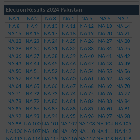
Election Results 2024 Pakistan
NA 1
NA 2
NA 3
NA 4
NA 5
NA 6
NA 7
NA 8
NA 9
NA 10
NA 11
NA 12
NA 13
NA 14
NA 15
NA 16
NA 17
NA 18
NA 19
NA 20
NA 21
NA 22
NA 23
NA 24
NA 25
NA 26
NA 27
NA 28
NA 29
NA 30
NA 31
NA 32
NA 33
NA 34
NA 35
NA 36
NA 37
NA 38
NA 39
NA 40
NA 41
NA 42
NA 43
NA 44
NA 45
NA 46
NA 47
NA 48
NA 49
NA 50
NA 51
NA 52
NA 53
NA 54
NA 55
NA 56
NA 57
NA 58
NA 59
NA 60
NA 61
NA 62
NA 63
NA 64
NA 65
NA 66
NA 67
NA 68
NA 69
NA 70
NA 71
NA 72
NA 73
NA 74
NA 75
NA 76
NA 77
NA 78
NA 79
NA 80
NA 81
NA 82
NA 83
NA 84
NA 85
NA 86
NA 87
NA 88
NA 89
NA 90
NA 91
NA 92
NA 93
NA 94
NA 95
NA 96
NA 97
NA 98
NA 99
NA 100
NA 101
NA 102
NA 103
NA 104
NA 105
NA 106
NA 107
NA 108
NA 109
NA 110
NA 111
NA 112
NA 113
NA 114
NA 115
NA 116
NA 117
NA 118
NA 119