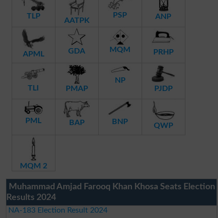
PSP
TLP
ANP
AATPK
MQM
GDA
PRHP
APML
NP
TLI
PMAP
PJDP
PML
BNP
BAP
QWP
MQM 2
Muhammad Amjad Farooq Khan Khosa Seats Election
Results 2024
NA-183 Election Result 2024