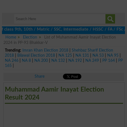
 class 9th, 10th / Matric / SSC, Intermediate / HSSC / FA / FSc 
Home
Election
List of Muhammad Aamir Inayat Election
2024 in PP-93 Bhakkar-V
Trending:
Imran Khan Election 2018
|
Shehbaz Sharif Election
2018
|
Bilawal Election 2018
|
NA 125
|
NA 131
|
NA 53
|
NA 95
|
NA 246
|
NA 8
|
NA 200
|
NA 132
|
NA 192
|
NA 249
|
PP 164
|
PP
165
|
Share
Muhammad Aamir Inayat Election
Result 2024