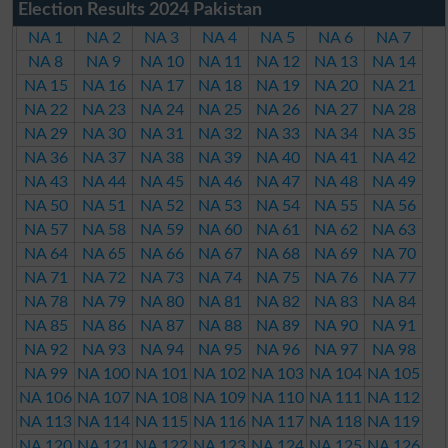
Election Results 2024 Pakistan
NA 1
NA 2
NA 3
NA 4
NA 5
NA 6
NA 7
NA 8
NA 9
NA 10
NA 11
NA 12
NA 13
NA 14
NA 15
NA 16
NA 17
NA 18
NA 19
NA 20
NA 21
NA 22
NA 23
NA 24
NA 25
NA 26
NA 27
NA 28
NA 29
NA 30
NA 31
NA 32
NA 33
NA 34
NA 35
NA 36
NA 37
NA 38
NA 39
NA 40
NA 41
NA 42
NA 43
NA 44
NA 45
NA 46
NA 47
NA 48
NA 49
NA 50
NA 51
NA 52
NA 53
NA 54
NA 55
NA 56
NA 57
NA 58
NA 59
NA 60
NA 61
NA 62
NA 63
NA 64
NA 65
NA 66
NA 67
NA 68
NA 69
NA 70
NA 71
NA 72
NA 73
NA 74
NA 75
NA 76
NA 77
NA 78
NA 79
NA 80
NA 81
NA 82
NA 83
NA 84
NA 85
NA 86
NA 87
NA 88
NA 89
NA 90
NA 91
NA 92
NA 93
NA 94
NA 95
NA 96
NA 97
NA 98
NA 99
NA 100
NA 101
NA 102
NA 103
NA 104
NA 105
NA 106
NA 107
NA 108
NA 109
NA 110
NA 111
NA 112
NA 113
NA 114
NA 115
NA 116
NA 117
NA 118
NA 119
NA 120
NA 121
NA 122
NA 123
NA 124
NA 125
NA 126