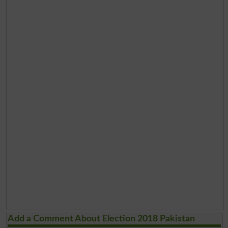
Add a Comment About Election 2018 Pakistan