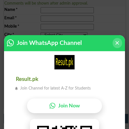
Comments will be shown after admin approval.
Name
*
Email
*
Mobile
*
City
*
Join WhatsApp Channel
Your Comment
*
Result.pk
Question: What is
capital of Pakistan?
(Answer can be from
islamabad
|
lahore
)
Join Channel for latest A-Z for Students
Spam comments will not be approved at all.
Join Now
Do you like us?