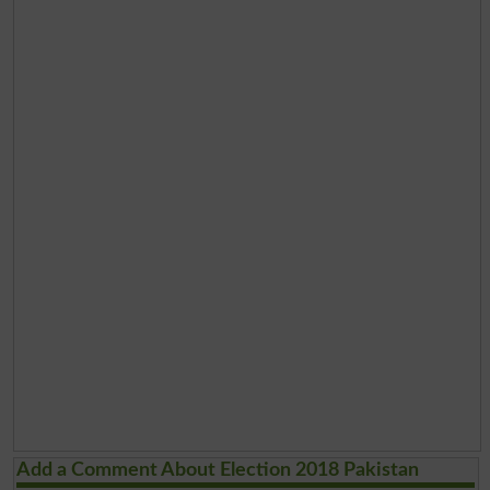
Add a Comment About Election 2018 Pakistan