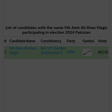
List of candidates with the name Mir Amir Ali Khan Magsi
participating in election 2024 Pakistan
#
Candidate Name
Constituency
Party
Symbol
Votes
Mir Amir Ali Khan
NA-197 Kamber
1
PPPP
88130
Magsi
Shahdadkot-II
Arrow