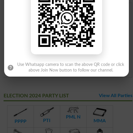
Use Whatsapp camera to scan the above QR code or click
above Join Now button to follow our channel.
ELECTION 2024 PARTY LIST
View All Parties
PML N
PTI
MMA
PPPP