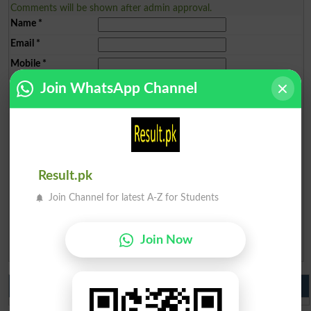
Comments will be shown after admin approval.
Name
*
Email
*
Mobile
*
City
*
Join WhatsApp Channel
Your Comment
*
Result.pk
Question: What is
Join Channel for latest A-Z for Students
capital of Pakistan?
(Answer can be from
islamabad
|
lahore
)
Join Now
Spam comments will not be approved at all.
Do you like us?