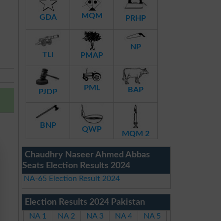
MQM
GDA
PRHP
NP
TLI
PMAP
PML
BAP
PJDP
BNP
QWP
MQM 2
Chaudhry Naseer Ahmed Abbas
Seats Election Results 2024
NA-65 Election Result 2024
Election Results 2024 Pakistan
NA 1
NA 2
NA 3
NA 4
NA 5