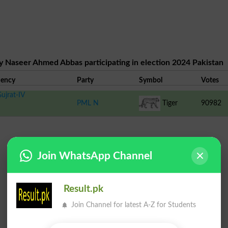
y Naseer Ahmed Abbas participating in election 2024 Pakistan
uency
Party
Symbol
Votes
ujrat-IV
PML N
Tiger
90982
Join WhatsApp Channel
Result.pk
Join Channel for latest A-Z for Students