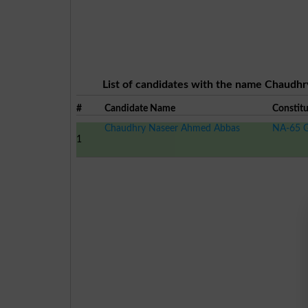
List of candidates with the name Chaudhr
#
Candidate Name
Constit
Chaudhry Naseer Ahmed Abbas
NA-65 G
1