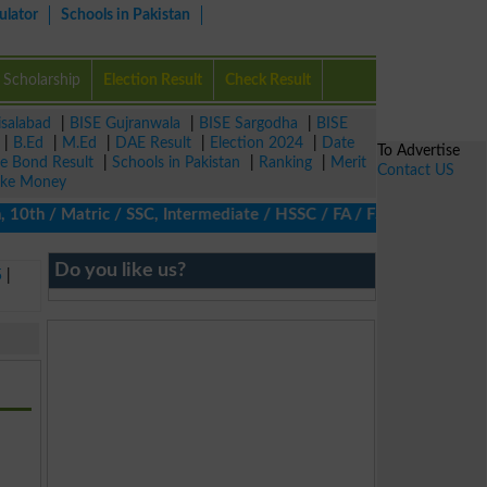
ulator
Schools in Pakistan
Scholarship
Election Result
Check Result
isalabad
|
BISE Gujranwala
|
BISE Sargodha
|
BISE
|
B.Ed
|
M.Ed
|
DAE Result
|
Election 2024
|
Date
To Advertise
ze Bond Result
|
Schools in Pakistan
|
Ranking
|
Merit
Contact US
ke Money
10th / Matric / SSC, Intermediate / HSSC / FA / FSc / Inter, 5th 
Do you like us?
5
|