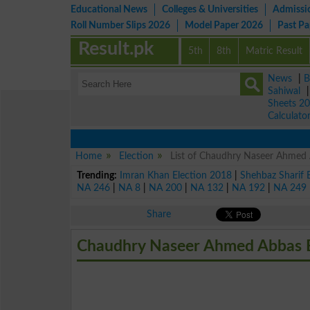
Educational News
Colleges & Universities
Admissi
Roll Number Slips 2026
Model Paper 2026
Past P
Result.pk
5th
8th
Matric Result
News
|
B
Sahiwal
Sheets 2
Calculato
Home
Election
List of Chaudhry Naseer Ahmed 
Trending:
Imran Khan Election 2018
|
Shehbaz Sharif 
NA 246
|
NA 8
|
NA 200
|
NA 132
|
NA 192
|
NA 249
Share
Chaudhry Naseer Ahmed Abbas E