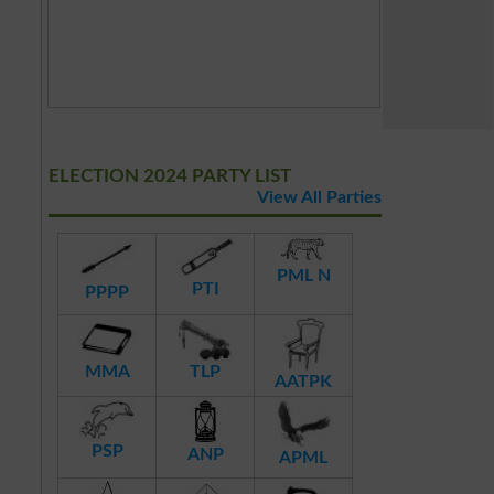
ELECTION 2024 PARTY LIST
View All Parties
PML N
PTI
PPPP
MMA
TLP
AATPK
PSP
ANP
APML