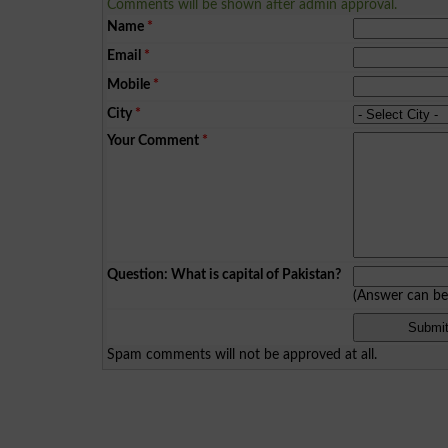
Comments will be shown after admin approval.
Name
*
Email
*
Mobile
*
City
*
Your Comment
*
Question: What is capital of Pakistan?
(Answer can b
Spam comments will not be approved at all.