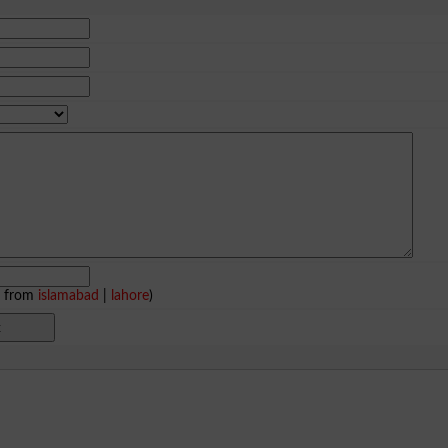
e from
islamabad
|
lahore
)