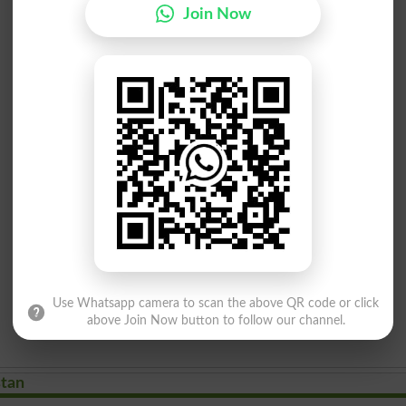
Join Now
Use Whatsapp camera to scan the above QR code or click
above Join Now button to follow our channel.
stan