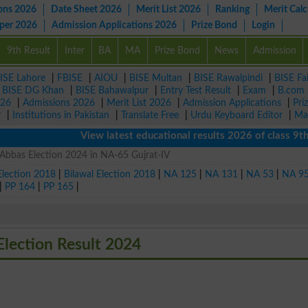
ons 2026
Date Sheet 2026
Merit List 2026
Ranking
Merit Calc
aper 2026
Admission Applications 2026
Prize Bond
Login
9th Result
Inter
BA
MA
Prize Bond
News
Admission
ISE Lahore
|
FBISE
|
AIOU
|
BISE Multan
|
BISE Rawalpindi
|
BISE Fa
|
BISE DG Khan
|
BISE Bahawalpur
|
Entry Test Result
|
Exam
|
B.com
026
|
Admissions 2026
|
Merit List 2026
|
Admission Applications
|
Pri
r
|
Institutions in Pakistan
|
Translate Free
|
Urdu Keyboard Editor
|
Ma
View latest educational results 2026 of class 9th, 
Abbas Election 2024 in NA-65 Gujrat-IV
Election 2018
|
Bilawal Election 2018
|
NA 125
|
NA 131
|
NA 53
|
NA 9
|
PP 164
|
PP 165
|
lection Result 2024