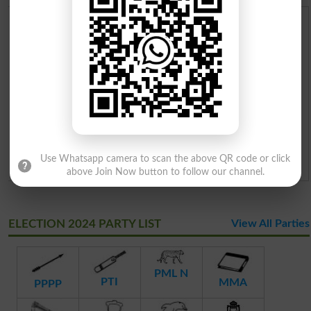
Use Whatsapp camera to scan the above QR code or click
above Join Now button to follow our channel.
ELECTION 2024 PARTY LIST
View All Parties
PML N
PTI
MMA
PPPP