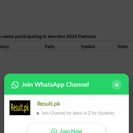
e name participating in election 2024 Pakistan
uency
Party
Symbol
Votes
Join WhatsApp Channel
Result.pk
Join Channel for latest A-Z for Students
Join Now