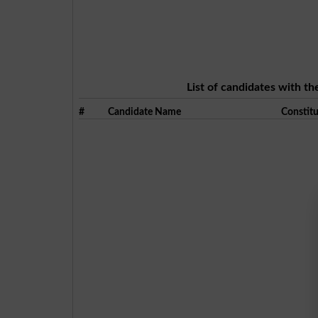
List of candidates with th
#
Candidate Name
Constit