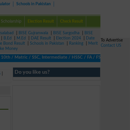
ulator
Schools in Pakistan
Scholarship
Election Result
Check Result
isalabad
|
BISE Gujranwala
|
BISE Sargodha
|
BISE
|
B.Ed
|
M.Ed
|
DAE Result
|
Election 2024
|
Date
To Advertise
ze Bond Result
|
Schools in Pakistan
|
Ranking
|
Merit
Contact US
ke Money
0th / Matric / SSC, Intermediate / HSSC / FA / FSc / Inter, 5th /
Do you like us?
5
|