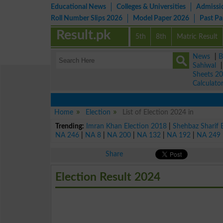
Educational News
Colleges & Universities
Admissi
Roll Number Slips 2026
Model Paper 2026
Past P
Result.pk
5th
8th
Matric Result
News
|
B
Sahiwal
Sheets 2
Calculato
Home
Election
List of Election 2024 in
Trending:
Imran Khan Election 2018
|
Shehbaz Sharif 
NA 246
|
NA 8
|
NA 200
|
NA 132
|
NA 192
|
NA 249
Share
Election Result 2024