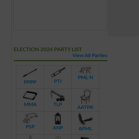
ELECTION 2024 PARTY LIST
View All Parties
PML N
PTI
PPPP
MMA
TLP
AATPK
PSP
ANP
APML