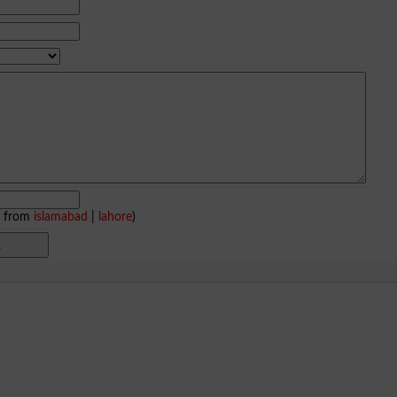
e from
islamabad
|
lahore
)