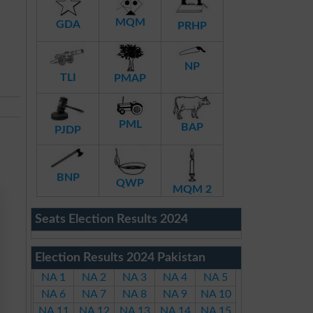
MQM
GDA
PRHP
NP
TLI
PMAP
PML
BAP
PJDP
BNP
QWP
MQM 2
Seats Election Results 2024
Election Results 2024 Pakistan
NA 1
NA 2
NA 3
NA 4
NA 5
NA 6
NA 7
NA 8
NA 9
NA 10
NA 11
NA 12
NA 13
NA 14
NA 15