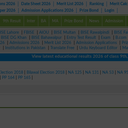
ons 2026
Date Sheet 2026
Merit List 2026
Ranking
Merit Calc
aper 2026
Admission Applications 2026
Prize Bond
Login
9th Result
Inter
BA
MA
Prize Bond
News
Admission
ISE Lahore
|
FBISE
|
AIOU
|
BISE Multan
|
BISE Rawalpindi
|
BISE Fa
|
BISE DG Khan
|
BISE Bahawalpur
|
Entry Test Result
|
Exam
|
B.com
026
|
Admissions 2026
|
Merit List 2026
|
Admission Applications
|
Pri
r
|
Institutions in Pakistan
|
Translate Free
|
Urdu Keyboard Editor
|
Ma
View latest educational results 2026 of class 9th, 1
Election 2018
|
Bilawal Election 2018
|
NA 125
|
NA 131
|
NA 53
|
NA 9
|
PP 164
|
PP 165
|