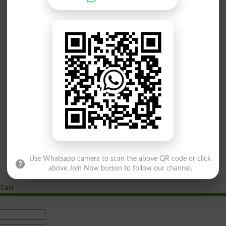
Use Whatsapp camera to scan the above QR code or click
above Join Now button to follow our channel.
stan