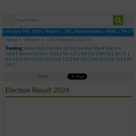
 of class 9th, 10th / Matric / SSC, Intermediate / HSSC / FA / F
Home
Election
List of Election 2024 in
Trending:
Imran Khan Election 2018
|
Shehbaz Sharif Election
2018
|
Bilawal Election 2018
|
NA 125
|
NA 131
|
NA 53
|
NA 95
|
NA 246
|
NA 8
|
NA 200
|
NA 132
|
NA 192
|
NA 249
|
PP 164
|
PP
165
|
Share
Election Result 2024