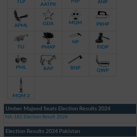
PSP
TLP
ANP
AATPK
MQM
GDA
PRHP
APML
NP
TLI
PMAP
PJDP
PML
BNP
BAP
QWP
MQM 2
Umber Majeed Seats Election Results 2024
NA-181 Election Result 2024
Election Results 2024 Pakistan