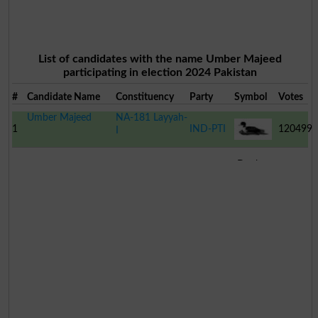
List of candidates with the name Umber Majeed
participating in election 2024 Pakistan
#
Candidate Name
Constituency
Party
Symbol
Votes
Umber Majeed
NA-181 Layyah-
1
IND-PTI
120499
I
Duck