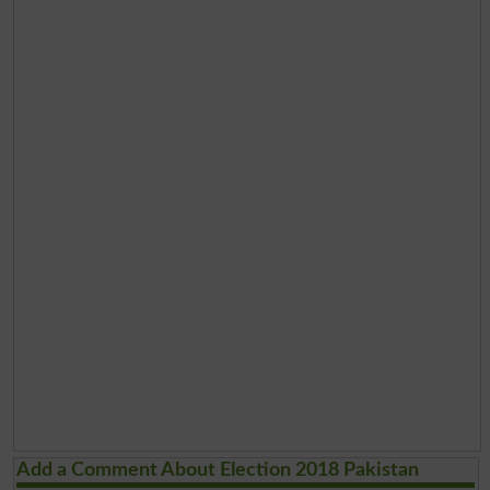
Add a Comment About Election 2018 Pakistan