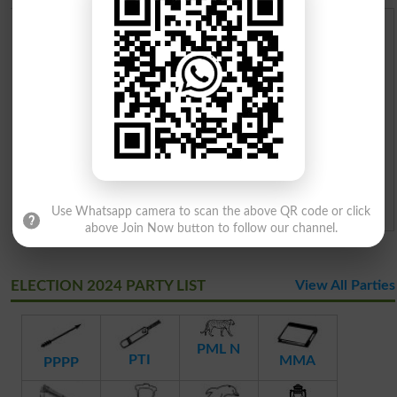
Use Whatsapp camera to scan the above QR code or click
above Join Now button to follow our channel.
ELECTION 2024 PARTY LIST
View All Parties
PML N
PTI
MMA
PPPP