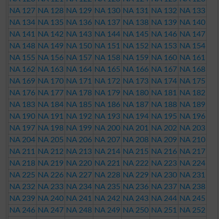
NA 127
NA 128
NA 129
NA 130
NA 131
NA 132
NA 133
NA 134
NA 135
NA 136
NA 137
NA 138
NA 139
NA 140
NA 141
NA 142
NA 143
NA 144
NA 145
NA 146
NA 147
NA 148
NA 149
NA 150
NA 151
NA 152
NA 153
NA 154
NA 155
NA 156
NA 157
NA 158
NA 159
NA 160
NA 161
NA 162
NA 163
NA 164
NA 165
NA 166
NA 167
NA 168
NA 169
NA 170
NA 171
NA 172
NA 173
NA 174
NA 175
NA 176
NA 177
NA 178
NA 179
NA 180
NA 181
NA 182
NA 183
NA 184
NA 185
NA 186
NA 187
NA 188
NA 189
NA 190
NA 191
NA 192
NA 193
NA 194
NA 195
NA 196
NA 197
NA 198
NA 199
NA 200
NA 201
NA 202
NA 203
NA 204
NA 205
NA 206
NA 207
NA 208
NA 209
NA 210
NA 211
NA 212
NA 213
NA 214
NA 215
NA 216
NA 217
NA 218
NA 219
NA 220
NA 221
NA 222
NA 223
NA 224
NA 225
NA 226
NA 227
NA 228
NA 229
NA 230
NA 231
NA 232
NA 233
NA 234
NA 235
NA 236
NA 237
NA 238
NA 239
NA 240
NA 241
NA 242
NA 243
NA 244
NA 245
NA 246
NA 247
NA 248
NA 249
NA 250
NA 251
NA 252