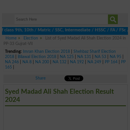
 class 9th, 10th / Matric / SSC, Intermediate / HSSC / FA / FSc 
Home
Election
List of Syed Madad Ali Shah Election 2024 in
PP-33 Gujrat-VII
Trending:
Imran Khan Election 2018
|
Shehbaz Sharif Election
2018
|
Bilawal Election 2018
|
NA 125
|
NA 131
|
NA 53
|
NA 95
|
NA 246
|
NA 8
|
NA 200
|
NA 132
|
NA 192
|
NA 249
|
PP 164
|
PP
165
|
Share
Syed Madad Ali Shah Election Result
2024