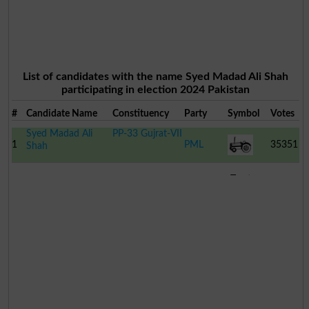
List of candidates with the name Syed Madad Ali Shah
participating in election 2024 Pakistan
#
Candidate Name
Constituency
Party
Symbol
Votes
Syed Madad Ali
PP-33 Gujrat-VII
1
PML
35351
Shah
Tractor