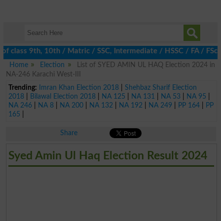
f class 9th, 10th / Matric / SSC, Intermediate / HSSC / FA / FSc
Home
Election
List of SYED AMIN UL HAQ Election 2024 in
NA-246 Karachi West-III
Trending:
Imran Khan Election 2018
|
Shehbaz Sharif Election
2018
|
Bilawal Election 2018
|
NA 125
|
NA 131
|
NA 53
|
NA 95
|
NA 246
|
NA 8
|
NA 200
|
NA 132
|
NA 192
|
NA 249
|
PP 164
|
PP
165
|
Share
Syed Amin Ul Haq Election Result 2024