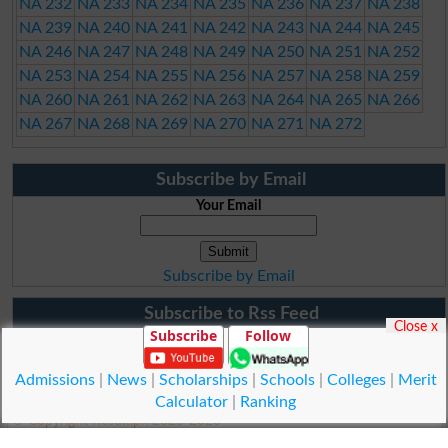
NA 232
NA 233
NA 234
NA 235
NA 236
NA 237
NA 238
NA 239
NA 240
NA 241
NA 242
NA 243
NA 244
NA 245
NA 246
NA 247
NA 248
NA 249
NA 250
NA 251
NA 252
NA 253
NA 254
NA 255
NA 256
NA 257
NA 258
NA 259
NA 260
NA 261
NA 262
NA 263
NA 264
NA 265
NA 266
NA 267
NA 268
NA 269
NA 270
NA 271
NA 272
Subscribe by Email
Your Email
Subscribe by Email
Subscribe to Rss Feed
Close x
Subscribe
Follow
Admissions
|
News
|
Scholarships
|
Schools
|
Colleges
|
Merit
Calculator
|
Ranking
© Copyright Result.pk 2025-2026