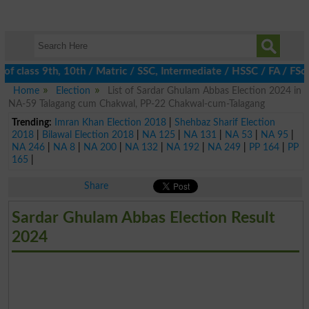
of class 9th, 10th / Matric / SSC, Intermediate / HSSC / FA / FSc
Home
Election
List of Sardar Ghulam Abbas Election 2024 in
NA-59 Talagang cum Chakwal, PP-22 Chakwal-cum-Talagang
Trending:
Imran Khan Election 2018
|
Shehbaz Sharif Election
2018
|
Bilawal Election 2018
|
NA 125
|
NA 131
|
NA 53
|
NA 95
|
NA 246
|
NA 8
|
NA 200
|
NA 132
|
NA 192
|
NA 249
|
PP 164
|
PP
165
|
Share
Sardar Ghulam Abbas Election Result
2024