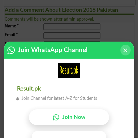
Add a Comment About Election 2018 Pakistan
Comments will be shown after admin approval.
Name
*
Email
*
Mobile
*
Join WhatsApp Channel
City
*
Your Comment
*
Result.pk
Join Channel for latest A-Z for Students
Question: What is
capital of Pakistan?
(Answer can be from
islamabad
|
lahore
)
Join Now
Spam comments will not be approved at all.