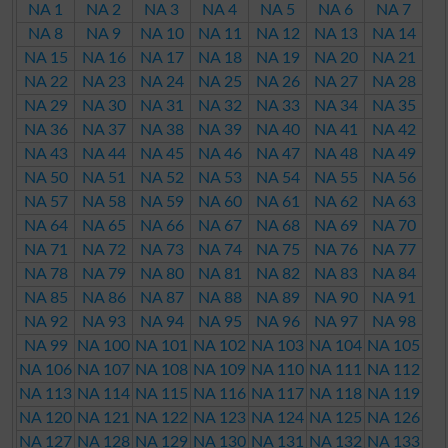
NA 1
NA 2
NA 3
NA 4
NA 5
NA 6
NA 7
NA 8
NA 9
NA 10
NA 11
NA 12
NA 13
NA 14
NA 15
NA 16
NA 17
NA 18
NA 19
NA 20
NA 21
NA 22
NA 23
NA 24
NA 25
NA 26
NA 27
NA 28
NA 29
NA 30
NA 31
NA 32
NA 33
NA 34
NA 35
NA 36
NA 37
NA 38
NA 39
NA 40
NA 41
NA 42
NA 43
NA 44
NA 45
NA 46
NA 47
NA 48
NA 49
NA 50
NA 51
NA 52
NA 53
NA 54
NA 55
NA 56
NA 57
NA 58
NA 59
NA 60
NA 61
NA 62
NA 63
NA 64
NA 65
NA 66
NA 67
NA 68
NA 69
NA 70
NA 71
NA 72
NA 73
NA 74
NA 75
NA 76
NA 77
NA 78
NA 79
NA 80
NA 81
NA 82
NA 83
NA 84
NA 85
NA 86
NA 87
NA 88
NA 89
NA 90
NA 91
NA 92
NA 93
NA 94
NA 95
NA 96
NA 97
NA 98
NA 99
NA 100
NA 101
NA 102
NA 103
NA 104
NA 105
NA 106
NA 107
NA 108
NA 109
NA 110
NA 111
NA 112
NA 113
NA 114
NA 115
NA 116
NA 117
NA 118
NA 119
NA 120
NA 121
NA 122
NA 123
NA 124
NA 125
NA 126
NA 127
NA 128
NA 129
NA 130
NA 131
NA 132
NA 133