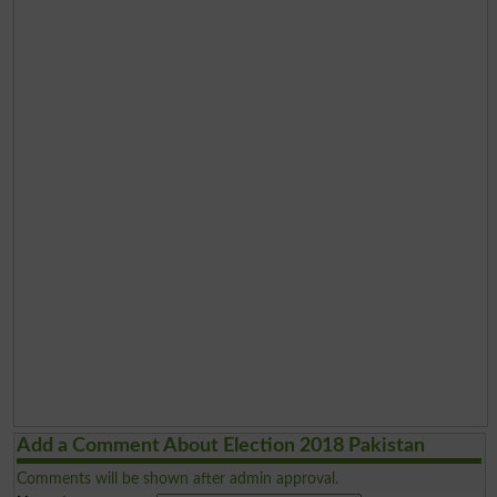
Add a Comment About Election 2018 Pakistan
Comments will be shown after admin approval.