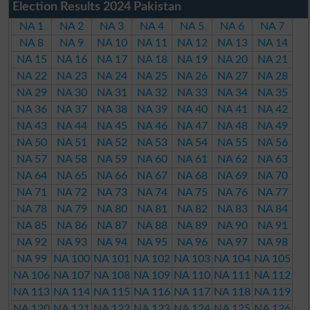
Election Results 2024 Pakistan
NA 1
NA 2
NA 3
NA 4
NA 5
NA 6
NA 7
NA 8
NA 9
NA 10
NA 11
NA 12
NA 13
NA 14
NA 15
NA 16
NA 17
NA 18
NA 19
NA 20
NA 21
NA 22
NA 23
NA 24
NA 25
NA 26
NA 27
NA 28
NA 29
NA 30
NA 31
NA 32
NA 33
NA 34
NA 35
NA 36
NA 37
NA 38
NA 39
NA 40
NA 41
NA 42
NA 43
NA 44
NA 45
NA 46
NA 47
NA 48
NA 49
NA 50
NA 51
NA 52
NA 53
NA 54
NA 55
NA 56
NA 57
NA 58
NA 59
NA 60
NA 61
NA 62
NA 63
NA 64
NA 65
NA 66
NA 67
NA 68
NA 69
NA 70
NA 71
NA 72
NA 73
NA 74
NA 75
NA 76
NA 77
NA 78
NA 79
NA 80
NA 81
NA 82
NA 83
NA 84
NA 85
NA 86
NA 87
NA 88
NA 89
NA 90
NA 91
NA 92
NA 93
NA 94
NA 95
NA 96
NA 97
NA 98
NA 99
NA 100
NA 101
NA 102
NA 103
NA 104
NA 105
NA 106
NA 107
NA 108
NA 109
NA 110
NA 111
NA 112
NA 113
NA 114
NA 115
NA 116
NA 117
NA 118
NA 119
NA 120
NA 121
NA 122
NA 123
NA 124
NA 125
NA 126