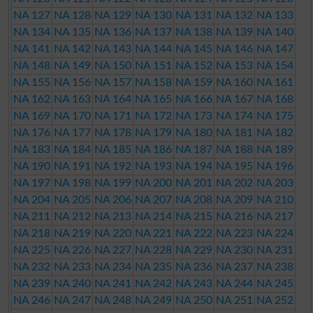
NA 127
NA 128
NA 129
NA 130
NA 131
NA 132
NA 133
NA 134
NA 135
NA 136
NA 137
NA 138
NA 139
NA 140
NA 141
NA 142
NA 143
NA 144
NA 145
NA 146
NA 147
NA 148
NA 149
NA 150
NA 151
NA 152
NA 153
NA 154
NA 155
NA 156
NA 157
NA 158
NA 159
NA 160
NA 161
NA 162
NA 163
NA 164
NA 165
NA 166
NA 167
NA 168
NA 169
NA 170
NA 171
NA 172
NA 173
NA 174
NA 175
NA 176
NA 177
NA 178
NA 179
NA 180
NA 181
NA 182
NA 183
NA 184
NA 185
NA 186
NA 187
NA 188
NA 189
NA 190
NA 191
NA 192
NA 193
NA 194
NA 195
NA 196
NA 197
NA 198
NA 199
NA 200
NA 201
NA 202
NA 203
NA 204
NA 205
NA 206
NA 207
NA 208
NA 209
NA 210
NA 211
NA 212
NA 213
NA 214
NA 215
NA 216
NA 217
NA 218
NA 219
NA 220
NA 221
NA 222
NA 223
NA 224
NA 225
NA 226
NA 227
NA 228
NA 229
NA 230
NA 231
NA 232
NA 233
NA 234
NA 235
NA 236
NA 237
NA 238
NA 239
NA 240
NA 241
NA 242
NA 243
NA 244
NA 245
NA 246
NA 247
NA 248
NA 249
NA 250
NA 251
NA 252