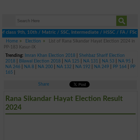
f class 9th, 10th / Matric / SSC, Intermediate / HSSC / FA / FSc 
Home
Election
List of Rana Sikandar Hayat Election 2024 in
PP-183 Kasur-IX
Trending:
Imran Khan Election 2018
|
Shehbaz Sharif Election
2018
|
Bilawal Election 2018
|
NA 125
|
NA 131
|
NA 53
|
NA 95
|
NA 246
|
NA 8
|
NA 200
|
NA 132
|
NA 192
|
NA 249
|
PP 164
|
PP
165
|
Share
Rana Sikandar Hayat Election Result
2024