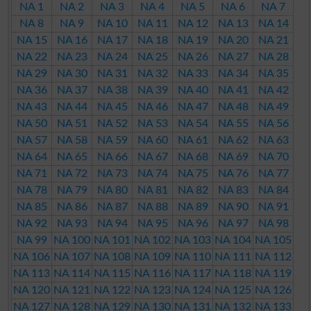
NA 1
NA 2
NA 3
NA 4
NA 5
NA 6
NA 7
NA 8
NA 9
NA 10
NA 11
NA 12
NA 13
NA 14
NA 15
NA 16
NA 17
NA 18
NA 19
NA 20
NA 21
NA 22
NA 23
NA 24
NA 25
NA 26
NA 27
NA 28
NA 29
NA 30
NA 31
NA 32
NA 33
NA 34
NA 35
NA 36
NA 37
NA 38
NA 39
NA 40
NA 41
NA 42
NA 43
NA 44
NA 45
NA 46
NA 47
NA 48
NA 49
NA 50
NA 51
NA 52
NA 53
NA 54
NA 55
NA 56
NA 57
NA 58
NA 59
NA 60
NA 61
NA 62
NA 63
NA 64
NA 65
NA 66
NA 67
NA 68
NA 69
NA 70
NA 71
NA 72
NA 73
NA 74
NA 75
NA 76
NA 77
NA 78
NA 79
NA 80
NA 81
NA 82
NA 83
NA 84
NA 85
NA 86
NA 87
NA 88
NA 89
NA 90
NA 91
NA 92
NA 93
NA 94
NA 95
NA 96
NA 97
NA 98
NA 99
NA 100
NA 101
NA 102
NA 103
NA 104
NA 105
NA 106
NA 107
NA 108
NA 109
NA 110
NA 111
NA 112
NA 113
NA 114
NA 115
NA 116
NA 117
NA 118
NA 119
NA 120
NA 121
NA 122
NA 123
NA 124
NA 125
NA 126
NA 127
NA 128
NA 129
NA 130
NA 131
NA 132
NA 133