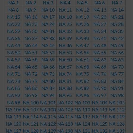
NA 1
NA 2
NA 3
NA 4
NA 5
NA 6
NA 7
NA 8
NA 9
NA 10
NA 11
NA 12
NA 13
NA 14
NA 15
NA 16
NA 17
NA 18
NA 19
NA 20
NA 21
NA 22
NA 23
NA 24
NA 25
NA 26
NA 27
NA 28
NA 29
NA 30
NA 31
NA 32
NA 33
NA 34
NA 35
NA 36
NA 37
NA 38
NA 39
NA 40
NA 41
NA 42
NA 43
NA 44
NA 45
NA 46
NA 47
NA 48
NA 49
NA 50
NA 51
NA 52
NA 53
NA 54
NA 55
NA 56
NA 57
NA 58
NA 59
NA 60
NA 61
NA 62
NA 63
NA 64
NA 65
NA 66
NA 67
NA 68
NA 69
NA 70
NA 71
NA 72
NA 73
NA 74
NA 75
NA 76
NA 77
NA 78
NA 79
NA 80
NA 81
NA 82
NA 83
NA 84
NA 85
NA 86
NA 87
NA 88
NA 89
NA 90
NA 91
NA 92
NA 93
NA 94
NA 95
NA 96
NA 97
NA 98
NA 99
NA 100
NA 101
NA 102
NA 103
NA 104
NA 105
NA 106
NA 107
NA 108
NA 109
NA 110
NA 111
NA 112
NA 113
NA 114
NA 115
NA 116
NA 117
NA 118
NA 119
NA 120
NA 121
NA 122
NA 123
NA 124
NA 125
NA 126
NA 127
NA 128
NA 129
NA 130
NA 131
NA 132
NA 133