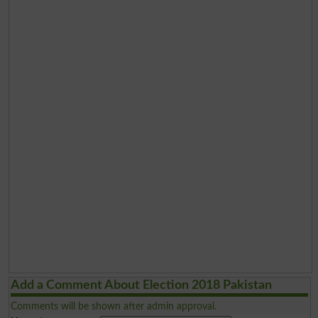
Add a Comment About Election 2018 Pakistan
Comments will be shown after admin approval.