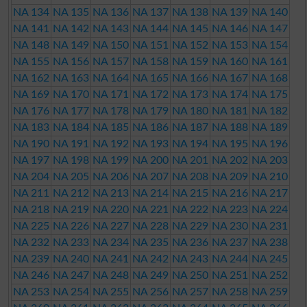
NA 134
NA 135
NA 136
NA 137
NA 138
NA 139
NA 140
NA 141
NA 142
NA 143
NA 144
NA 145
NA 146
NA 147
NA 148
NA 149
NA 150
NA 151
NA 152
NA 153
NA 154
NA 155
NA 156
NA 157
NA 158
NA 159
NA 160
NA 161
NA 162
NA 163
NA 164
NA 165
NA 166
NA 167
NA 168
NA 169
NA 170
NA 171
NA 172
NA 173
NA 174
NA 175
NA 176
NA 177
NA 178
NA 179
NA 180
NA 181
NA 182
NA 183
NA 184
NA 185
NA 186
NA 187
NA 188
NA 189
NA 190
NA 191
NA 192
NA 193
NA 194
NA 195
NA 196
NA 197
NA 198
NA 199
NA 200
NA 201
NA 202
NA 203
NA 204
NA 205
NA 206
NA 207
NA 208
NA 209
NA 210
NA 211
NA 212
NA 213
NA 214
NA 215
NA 216
NA 217
NA 218
NA 219
NA 220
NA 221
NA 222
NA 223
NA 224
NA 225
NA 226
NA 227
NA 228
NA 229
NA 230
NA 231
NA 232
NA 233
NA 234
NA 235
NA 236
NA 237
NA 238
NA 239
NA 240
NA 241
NA 242
NA 243
NA 244
NA 245
NA 246
NA 247
NA 248
NA 249
NA 250
NA 251
NA 252
NA 253
NA 254
NA 255
NA 256
NA 257
NA 258
NA 259