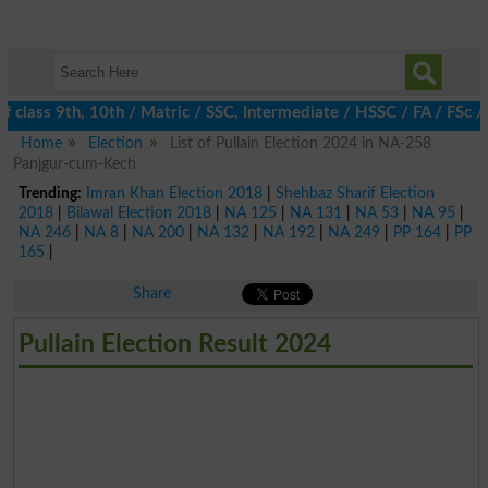
 class 9th, 10th / Matric / SSC, Intermediate / HSSC / FA / FSc 
Home
Election
List of Pullain Election 2024 in NA-258
Panjgur-cum-Kech
Trending:
Imran Khan Election 2018
|
Shehbaz Sharif Election
2018
|
Bilawal Election 2018
|
NA 125
|
NA 131
|
NA 53
|
NA 95
|
NA 246
|
NA 8
|
NA 200
|
NA 132
|
NA 192
|
NA 249
|
PP 164
|
PP
165
|
Share
Pullain Election Result 2024