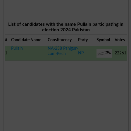
List of candidates with the name Pullain participating in
election 2024 Pakistan
#
Candidate Name
Constituency
Party
Symbol
Votes
Pullain
NA-258 Panjgur-
1
NP
22261
cum-Kech
Saw