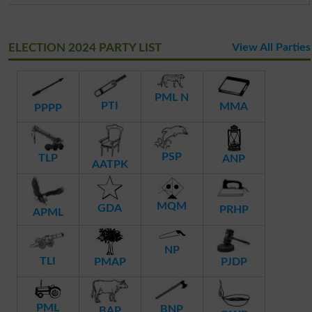
ELECTION 2024 PARTY LIST
View All Parties
PML N
PTI
MMA
PPPP
PSP
TLP
ANP
AATPK
MQM
GDA
PRHP
APML
NP
TLI
PMAP
PJDP
PML
BNP
BAP