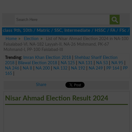
 class 9th, 10th / Matric / SSC, Intermediate / HSSC / FA / FSc /
Home
Election
List of Nisar Ahmad Election 2024 in NA-100
Faisalabad-VI, NA-182 Layyah-II, NA-26 Mohmand, PK-67
Mohmand-I, PP-100 Faislabad-III
Trending:
Imran Khan Election 2018
|
Shehbaz Sharif Election
2018
|
Bilawal Election 2018
|
NA 125
|
NA 131
|
NA 53
|
NA 95
|
NA 246
|
NA 8
|
NA 200
|
NA 132
|
NA 192
|
NA 249
|
PP 164
|
PP
165
|
Share
Nisar Ahmad Election Result 2024