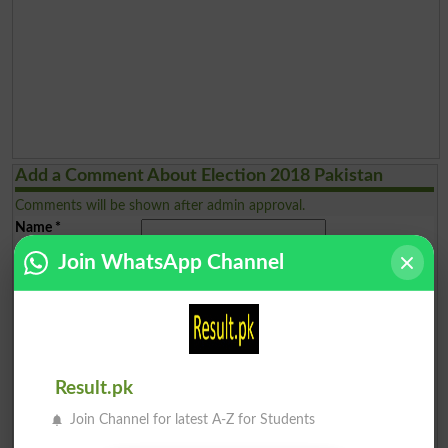
Add a Comment About Election 2018 Pakistan
Comments will be shown after admin approval.
Name
*
Email
*
Join WhatsApp Channel
Mobile
*
City
*
Your Comment
*
Result.pk
Join Channel for latest A-Z for Students