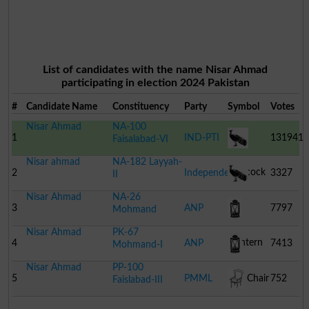
List of candidates with the name Nisar Ahmad
participating in election 2024 Pakistan
#
Candidate Name
Constituency
Party
Symbol
Votes
Nisar Ahmad
NA-100
1
IND-PTI
131941
Faisalabad-VI
Nisar ahmad
NA-182 Layyah-
Peacock
2
Independent
3327
II
Nisar Ahmad
NA-26
Peacock
3
ANP
7797
Mohmand
Nisar Ahmad
PK-67
Lantern
4
ANP
7413
Mohmand-I
Nisar Ahmad
PP-100
Lantern
5
PMML
Chair
752
Faislabad-III