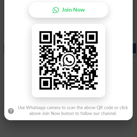
Question: What is
Join Now
capital of Pakistan?
(Answer can be from
islamabad
|
lahore
)
Spam comments will not be approved at all.
Do you like us?
Use Whatsapp camera to scan the above QR code or click
above Join Now button to follow our channel.