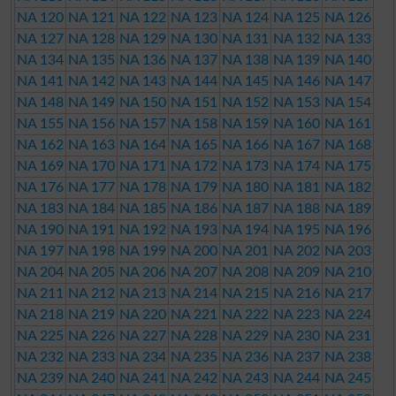
NA 120
NA 121
NA 122
NA 123
NA 124
NA 125
NA 126
NA 127
NA 128
NA 129
NA 130
NA 131
NA 132
NA 133
NA 134
NA 135
NA 136
NA 137
NA 138
NA 139
NA 140
NA 141
NA 142
NA 143
NA 144
NA 145
NA 146
NA 147
NA 148
NA 149
NA 150
NA 151
NA 152
NA 153
NA 154
NA 155
NA 156
NA 157
NA 158
NA 159
NA 160
NA 161
NA 162
NA 163
NA 164
NA 165
NA 166
NA 167
NA 168
NA 169
NA 170
NA 171
NA 172
NA 173
NA 174
NA 175
NA 176
NA 177
NA 178
NA 179
NA 180
NA 181
NA 182
NA 183
NA 184
NA 185
NA 186
NA 187
NA 188
NA 189
NA 190
NA 191
NA 192
NA 193
NA 194
NA 195
NA 196
NA 197
NA 198
NA 199
NA 200
NA 201
NA 202
NA 203
NA 204
NA 205
NA 206
NA 207
NA 208
NA 209
NA 210
NA 211
NA 212
NA 213
NA 214
NA 215
NA 216
NA 217
NA 218
NA 219
NA 220
NA 221
NA 222
NA 223
NA 224
NA 225
NA 226
NA 227
NA 228
NA 229
NA 230
NA 231
NA 232
NA 233
NA 234
NA 235
NA 236
NA 237
NA 238
NA 239
NA 240
NA 241
NA 242
NA 243
NA 244
NA 245