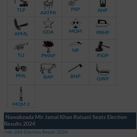
PSP
TLP
ANP
AATPK
MQM
GDA
PRHP
APML
NP
TLI
PMAP
PJDP
PML
BNP
BAP
QWP
MQM 2
Nawabzada Mir Jamal Khan Raisani Seats Election
Results 2024
NA-264 Election Result 2024