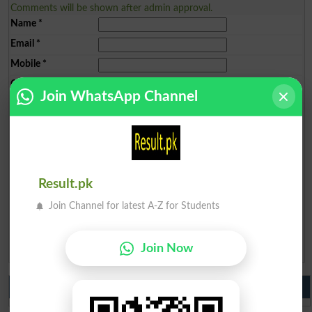
Comments will be shown after admin approval.
Name
*
Email
*
Mobile
*
City
*
Join WhatsApp Channel
Your Comment
*
Result.pk
Question: What is
Join Channel for latest A-Z for Students
capital of Pakistan?
(Answer can be from
islamabad
|
lahore
)
Join Now
Spam comments will not be approved at all.
Do you like us?