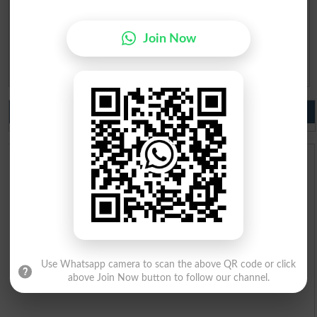
Question: What is
capital of Pakistan?
(Answer can be from
islamabad
|
lahore
)
Join Now
Spam comments will not be approved at all.
Do you like us?
Use Whatsapp camera to scan the above QR code or click
above Join Now button to follow our channel.