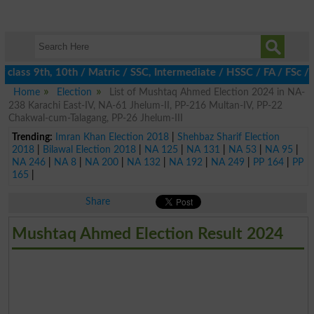
 class 9th, 10th / Matric / SSC, Intermediate / HSSC / FA / FSc /
Home
Election
List of Mushtaq Ahmed Election 2024 in NA-
238 Karachi East-IV, NA-61 Jhelum-II, PP-216 Multan-IV, PP-22
Chakwal-cum-Talagang, PP-26 Jhelum-III
Trending:
Imran Khan Election 2018
|
Shehbaz Sharif Election
2018
|
Bilawal Election 2018
|
NA 125
|
NA 131
|
NA 53
|
NA 95
|
NA 246
|
NA 8
|
NA 200
|
NA 132
|
NA 192
|
NA 249
|
PP 164
|
PP
165
|
Share
Mushtaq Ahmed Election Result 2024