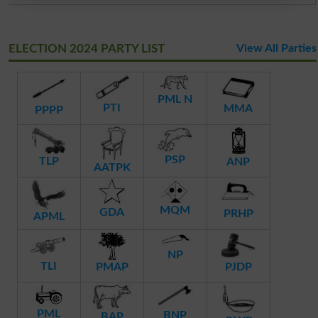
ELECTION 2024 PARTY LIST
View All Parties
PML N
PTI
MMA
PPPP
PSP
TLP
ANP
AATPK
MQM
GDA
PRHP
APML
NP
TLI
PMAP
PJDP
PML
BNP
BAP