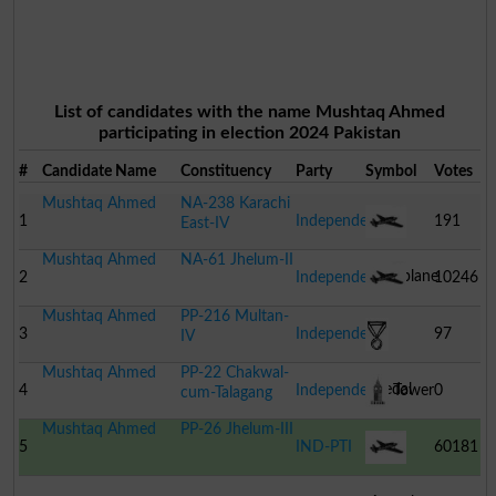
List of candidates with the name Mushtaq Ahmed
participating in election 2024 Pakistan
#
Candidate Name
Constituency
Party
Symbol
Votes
Mushtaq Ahmed
NA-238 Karachi
1
Independent
191
East-IV
Mushtaq Ahmed
NA-61 Jhelum-II
Aeroplane
2
Independent
10246
Mushtaq Ahmed
PP-216 Multan-
Aeroplane
3
Independent
97
IV
Mushtaq Ahmed
PP-22 Chakwal-
Medal
4
Independent
Tower
0
cum-Talagang
Mushtaq Ahmed
PP-26 Jhelum-III
5
IND-PTI
60181