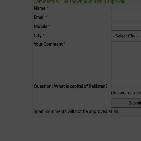
Comments will be shown after admin approval.
Name
*
Email
*
Mobile
*
City
*
Your Comment
*
Question: What is capital of Pakistan?
(Answer can b
Spam comments will not be approved at all.