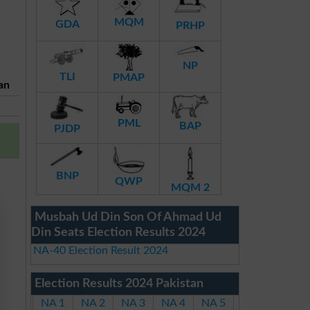
MQM
GDA
PRHP
NP
TLI
PMAP
an
PML
BAP
PJDP
BNP
QWP
MQM 2
Musbah Ud Din Son Of Ahmad Ud
Din Seats Election Results 2024
NA-40 Election Result 2024
Election Results 2024 Pakistan
NA 1
NA 2
NA 3
NA 4
NA 5