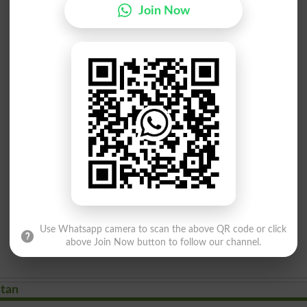
Join Now
Use Whatsapp camera to scan the above QR code or click
above Join Now button to follow our channel.
stan