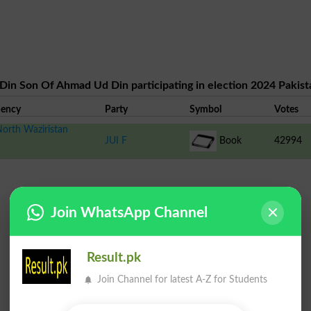
Din Son Of Ahmad Ud Din participating in election 2024 Pakist
uency
Party
Symbol
Votes
orth Waziristan
JUI F
Book
42994
Join WhatsApp Channel
Result.pk
Join Channel for latest A-Z for Students