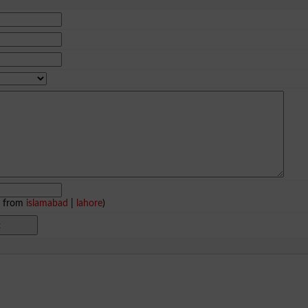
e from
islamabad
|
lahore
)