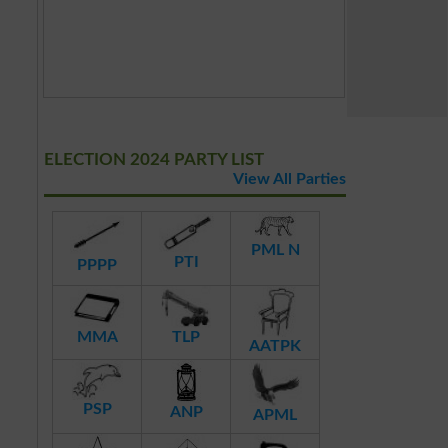
ELECTION 2024 PARTY LIST
View All Parties
PML N
PTI
PPPP
MMA
TLP
AATPK
PSP
ANP
APML