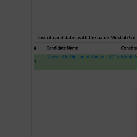
List of candidates with the name Musbah Ud 
#
Candidate Name
Constit
Musbah Ud Din son of Ahmad Ud Din
NA-40 N
1