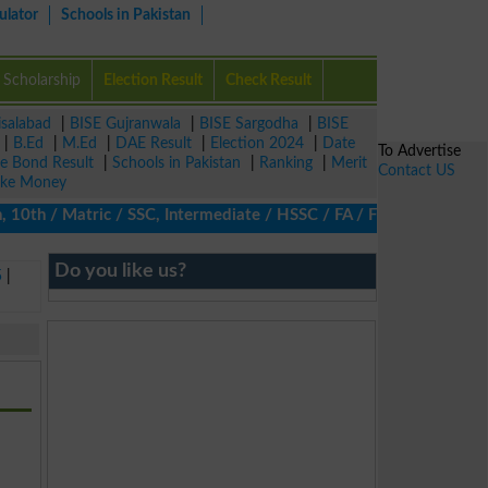
ulator
Schools in Pakistan
Scholarship
Election Result
Check Result
isalabad
|
BISE Gujranwala
|
BISE Sargodha
|
BISE
|
B.Ed
|
M.Ed
|
DAE Result
|
Election 2024
|
Date
To Advertise
ze Bond Result
|
Schools in Pakistan
|
Ranking
|
Merit
Contact US
ke Money
10th / Matric / SSC, Intermediate / HSSC / FA / FSc / Inter, 5th 
Do you like us?
5
|