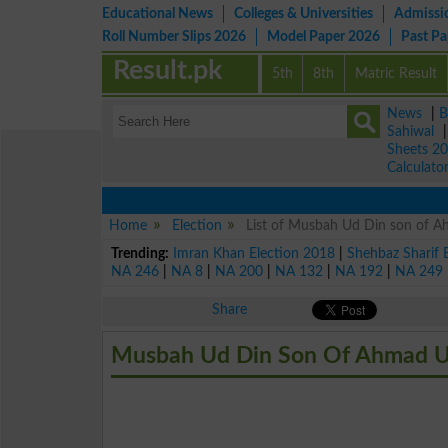
Educational News
Colleges & Universities
Admissi
Roll Number Slips 2026
Model Paper 2026
Past P
Result.pk
5th
8th
Matric Result
News
|
B
Sahiwal
Sheets 2
Calculato
Home
Election
List of Musbah Ud Din son of A
Trending:
Imran Khan Election 2018
|
Shehbaz Sharif 
NA 246
|
NA 8
|
NA 200
|
NA 132
|
NA 192
|
NA 249
Share
Musbah Ud Din Son Of Ahmad Ud