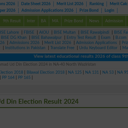
ons 2026
Date Sheet 2026
Merit List 2026
Ranking
Merit Calc
aper 2026
Admission Applications 2026
Prize Bond
Login
9th Result
Inter
BA
MA
Prize Bond
News
Admission
ISE Lahore
|
FBISE
|
AIOU
|
BISE Multan
|
BISE Rawalpindi
|
BISE Fa
|
BISE DG Khan
|
BISE Bahawalpur
|
Entry Test Result
|
Exam
|
B.com
026
|
Admissions 2026
|
Merit List 2026
|
Admission Applications
|
Pri
r
|
Institutions in Pakistan
|
Translate Free
|
Urdu Keyboard Editor
|
Ma
View latest educational results 2026 of class 9th, 
hmad Ud Din Election 2024 in NA-40 North Waziristan
Election 2018
|
Bilawal Election 2018
|
NA 125
|
NA 131
|
NA 53
|
NA 9
|
PP 164
|
PP 165
|
 Din Election Result 2024