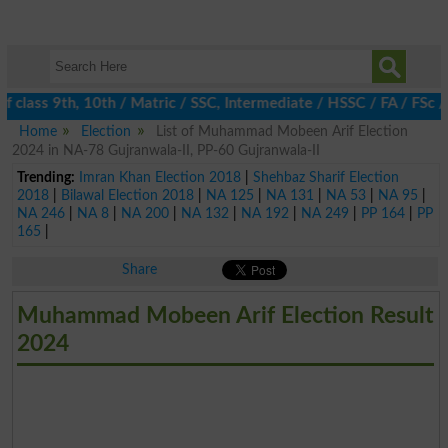
 class 9th, 10th / Matric / SSC, Intermediate / HSSC / FA / FSc 
Home
Election
List of Muhammad Mobeen Arif Election
2024 in NA-78 Gujranwala-II, PP-60 Gujranwala-II
Trending:
Imran Khan Election 2018
|
Shehbaz Sharif Election
2018
|
Bilawal Election 2018
|
NA 125
|
NA 131
|
NA 53
|
NA 95
|
NA 246
|
NA 8
|
NA 200
|
NA 132
|
NA 192
|
NA 249
|
PP 164
|
PP
165
|
Share
Muhammad Mobeen Arif Election Result
2024