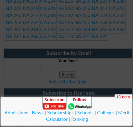
NA 232
NA 233
NA 234
NA 235
NA 236
NA 237
NA 238
NA 239
NA 240
NA 241
NA 242
NA 243
NA 244
NA 245
NA 246
NA 247
NA 248
NA 249
NA 250
NA 251
NA 252
NA 253
NA 254
NA 255
NA 256
NA 257
NA 258
NA 259
NA 260
NA 261
NA 262
NA 263
NA 264
NA 265
NA 266
NA 267
NA 268
NA 269
NA 270
NA 271
NA 272
Subscribe by Email
Your Email
Subscribe by Email
Subscribe to Rss Feed
Close x
Subscribe
Follow
Admissions
|
News
|
Scholarships
|
Schools
|
Colleges
|
Merit
Calculator
|
Ranking
© Copyright Result.pk 2025-2026