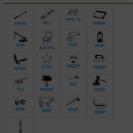
PML N
PTI
MMA
PPPP
PSP
TLP
ANP
AATPK
MQM
GDA
PRHP
APML
NP
TLI
PMAP
PJDP
PML
BNP
BAP
QWP