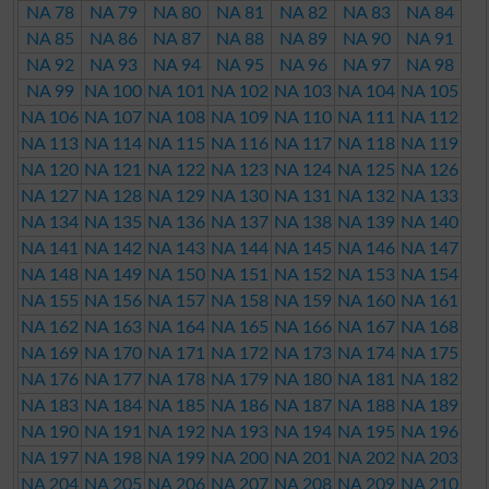
NA 78
NA 79
NA 80
NA 81
NA 82
NA 83
NA 84
NA 85
NA 86
NA 87
NA 88
NA 89
NA 90
NA 91
NA 92
NA 93
NA 94
NA 95
NA 96
NA 97
NA 98
NA 99
NA 100
NA 101
NA 102
NA 103
NA 104
NA 105
NA 106
NA 107
NA 108
NA 109
NA 110
NA 111
NA 112
NA 113
NA 114
NA 115
NA 116
NA 117
NA 118
NA 119
NA 120
NA 121
NA 122
NA 123
NA 124
NA 125
NA 126
NA 127
NA 128
NA 129
NA 130
NA 131
NA 132
NA 133
NA 134
NA 135
NA 136
NA 137
NA 138
NA 139
NA 140
NA 141
NA 142
NA 143
NA 144
NA 145
NA 146
NA 147
NA 148
NA 149
NA 150
NA 151
NA 152
NA 153
NA 154
NA 155
NA 156
NA 157
NA 158
NA 159
NA 160
NA 161
NA 162
NA 163
NA 164
NA 165
NA 166
NA 167
NA 168
NA 169
NA 170
NA 171
NA 172
NA 173
NA 174
NA 175
NA 176
NA 177
NA 178
NA 179
NA 180
NA 181
NA 182
NA 183
NA 184
NA 185
NA 186
NA 187
NA 188
NA 189
NA 190
NA 191
NA 192
NA 193
NA 194
NA 195
NA 196
NA 197
NA 198
NA 199
NA 200
NA 201
NA 202
NA 203
NA 204
NA 205
NA 206
NA 207
NA 208
NA 209
NA 210