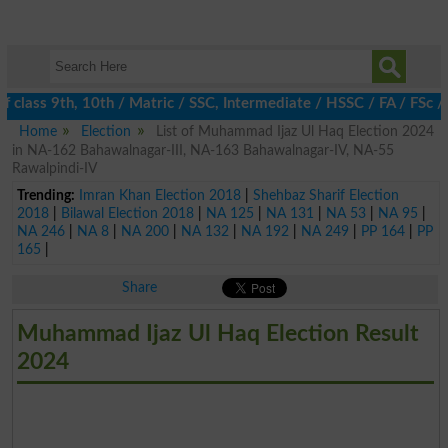
 class 9th, 10th / Matric / SSC, Intermediate / HSSC / FA / FSc 
Home
Election
List of Muhammad Ijaz Ul Haq Election 2024
in NA-162 Bahawalnagar-III, NA-163 Bahawalnagar-IV, NA-55
Rawalpindi-IV
Trending:
Imran Khan Election 2018
|
Shehbaz Sharif Election
2018
|
Bilawal Election 2018
|
NA 125
|
NA 131
|
NA 53
|
NA 95
|
NA 246
|
NA 8
|
NA 200
|
NA 132
|
NA 192
|
NA 249
|
PP 164
|
PP
165
|
Share
Muhammad Ijaz Ul Haq Election Result
2024