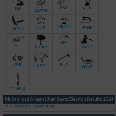
PSP
TLP
ANP
AATPK
MQM
GDA
PRHP
APML
NP
TLI
PMAP
PJDP
PML
BNP
BAP
QWP
MQM 2
Muhammad Arqam Khan Seats Election Results 2024
PP-68 Election Result 2024