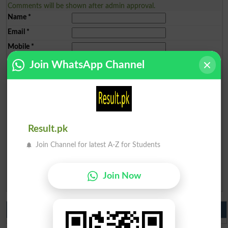
Comments will be shown after admin approval.
Name
*
Email
*
Mobile
*
City
*
Join WhatsApp Channel
Your Comment
*
Result.pk
Question: What is
Join Channel for latest A-Z for Students
capital of Pakistan?
(Answer can be from
islamabad
|
lahore
)
Join Now
Spam comments will not be approved at all.
Do you like us?