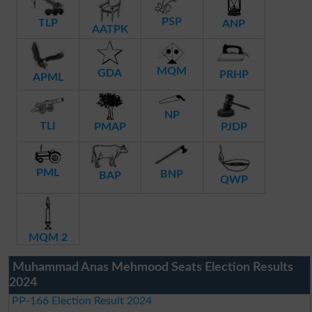
PSP
TLP
ANP
AATPK
MQM
GDA
PRHP
APML
NP
TLI
PMAP
PJDP
PML
BNP
BAP
QWP
MQM 2
Muhammad Anas Mehmood Seats Election Results
2024
PP-166 Election Result 2024