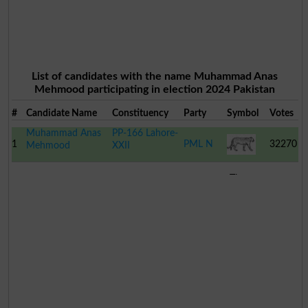
List of candidates with the name Muhammad Anas
Mehmood participating in election 2024 Pakistan
#
Candidate Name
Constituency
Party
Symbol
Votes
Muhammad Anas
PP-166 Lahore-
1
PML N
32270
Mehmood
XXII
Tiger