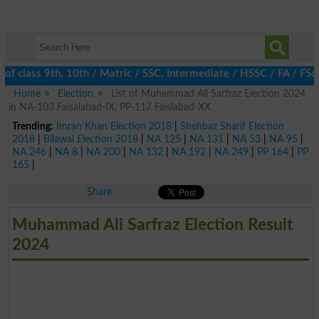
of class 9th, 10th / Matric / SSC, Intermediate / HSSC / FA / FSc
Home
Election
List of Muhammad Ali Sarfraz Election 2024
in NA-103 Faisalabad-IX, PP-117 Faislabad-XX
Trending:
Imran Khan Election 2018
|
Shehbaz Sharif Election
2018
|
Bilawal Election 2018
|
NA 125
|
NA 131
|
NA 53
|
NA 95
|
NA 246
|
NA 8
|
NA 200
|
NA 132
|
NA 192
|
NA 249
|
PP 164
|
PP
165
|
Share
Muhammad Ali Sarfraz Election Result
2024