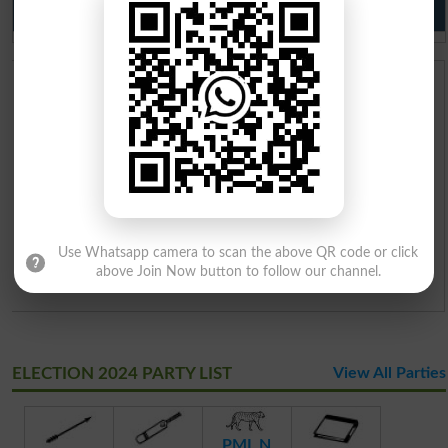
Do you like us?
Use Whatsapp camera to scan the above QR code or click
above Join Now button to follow our channel.
ELECTION 2024 PARTY LIST
View All Parties
PML N