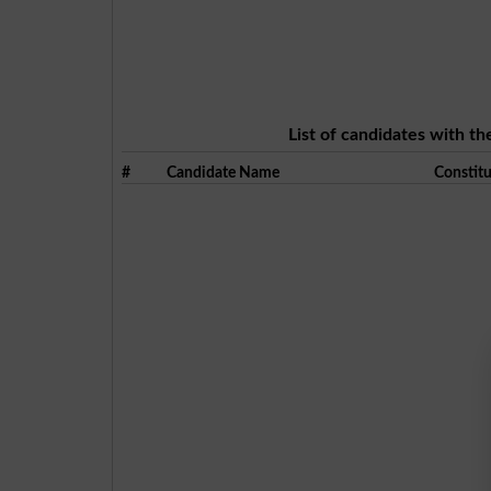
List of candidates with th
#
Candidate Name
Constit