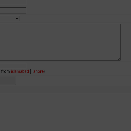
e from
islamabad
|
lahore
)