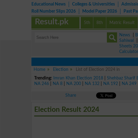
Educational News
Colleges & Universities
Admissi
Roll Number Slips 2026
Model Paper 2026
Past P
Result.pk
5th
8th
Matric Result
News
|
B
Sahiwal
Sheets 2
Calculato
Home
Election
List of Election 2024 in
Trending:
Imran Khan Election 2018
|
Shehbaz Sharif 
NA 246
|
NA 8
|
NA 200
|
NA 132
|
NA 192
|
NA 249
Share
Election Result 2024