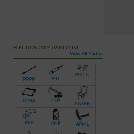
ELECTION 2024 PARTY LIST
View All Parties
PML N
PTI
PPPP
MMA
TLP
AATPK
PSP
ANP
APML