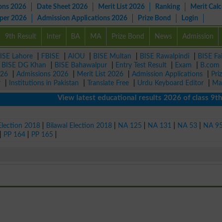
ons 2026
Date Sheet 2026
Merit List 2026
Ranking
Merit Calc
aper 2026
Admission Applications 2026
Prize Bond
Login
9th Result
Inter
BA
MA
Prize Bond
News
Admission
ISE Lahore
|
FBISE
|
AIOU
|
BISE Multan
|
BISE Rawalpindi
|
BISE Fa
|
BISE DG Khan
|
BISE Bahawalpur
|
Entry Test Result
|
Exam
|
B.com
026
|
Admissions 2026
|
Merit List 2026
|
Admission Applications
|
Pri
r
|
Institutions in Pakistan
|
Translate Free
|
Urdu Keyboard Editor
|
Ma
View latest educational results 2026 of class 9th, 1
Election 2018
|
Bilawal Election 2018
|
NA 125
|
NA 131
|
NA 53
|
NA 9
|
PP 164
|
PP 165
|