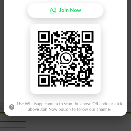
Join Now
Use Whatsapp camera to scan the above QR code or click
stan
above Join Now button to follow our channel.