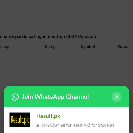
e name participating in election 2024 Pakistan
uency
Party
Symbol
Votes
Join WhatsApp Channel
Result.pk
Join Channel for latest A-Z for Students