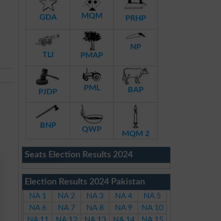
MQM
GDA
PRHP
NP
TLI
PMAP
PML
BAP
PJDP
BNP
QWP
MQM 2
Seats Election Results 2024
Election Results 2024 Pakistan
NA 1
NA 2
NA 3
NA 4
NA 5
NA 6
NA 7
NA 8
NA 9
NA 10
NA 11
NA 12
NA 13
NA 14
NA 15