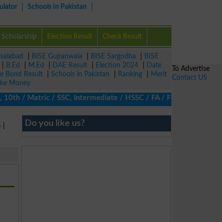
ulator
Schools in Pakistan
Scholarship
Election Result
Check Result
isalabad
|
BISE Gujranwala
|
BISE Sargodha
|
BISE
|
B.Ed
|
M.Ed
|
DAE Result
|
Election 2024
|
Date
To Advertise
ze Bond Result
|
Schools in Pakistan
|
Ranking
|
Merit
Contact US
ke Money
0th / Matric / SSC, Intermediate / HSSC / FA / FSc / Inter, 5th 
Do you like us?
5
|