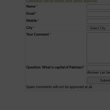
Comments will be shown after admin approval.
Name
*
Email
*
Mobile
*
City
*
Your Comment
*
Question: What is capital of Pakistan?
(Answer can b
Spam comments will not be approved at all.