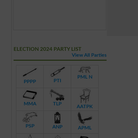
ELECTION 2024 PARTY LIST
View All Parties
PML N
PTI
PPPP
MMA
TLP
AATPK
PSP
ANP
APML