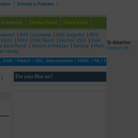
ulator
Schools in Pakistan
Scholarship
Election Result
Check Result
isalabad
|
BISE Gujranwala
|
BISE Sargodha
|
BISE
|
B.Ed
|
M.Ed
|
DAE Result
|
Election 2024
|
Date
To Advertise
ze Bond Result
|
Schools in Pakistan
|
Ranking
|
Merit
Contact US
ke Money
10th / Matric / SSC, Intermediate / HSSC / FA / FSc / Inter, 5th 
Do you like us?
5
|