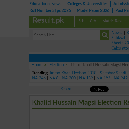
Educational News
Colleges & Universities
Admissi
Roll Number Slips 2026
Model Paper 2026
Past P
Result.pk
5th
8th
Matric Result
News
|
B
Sahiwal
Sheets 2
Calculato
Home
Election
List of Khalid Hussain Magsi E
Trending:
Imran Khan Election 2018
|
Shehbaz Sharif 
NA 246
|
NA 8
|
NA 200
|
NA 132
|
NA 192
|
NA 249
Share
Khalid Hussain Magsi Election R