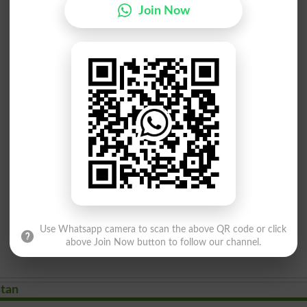
Join Now
Use Whatsapp camera to scan the above QR code or click
above Join Now button to follow our channel.
stan