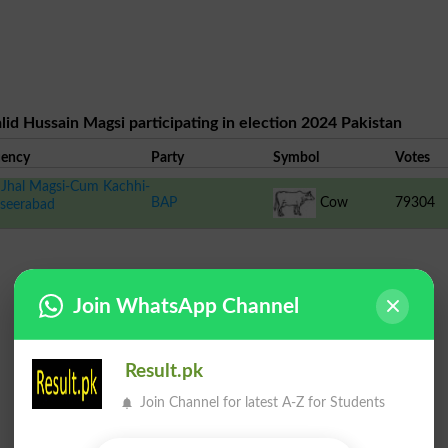
lid Hussain Magsi participating in election 2024 Pakistan
uency
Party
Symbol
Votes
Jhal Magsi-Cum Kachhi-
BAP
Cow
79304
seerabad
Join WhatsApp Channel
Result.pk
Join Channel for latest A-Z for Students