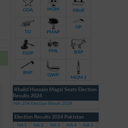
MQM
GDA
PRHP
NP
TLI
PMAP
PML
BAP
PJDP
BNP
QWP
MQM 2
Khalid Hussain Magsi Seats Election
Results 2024
NA-254 Election Result 2024
Election Results 2024 Pakistan
NA 1
NA 2
NA 3
NA 4
NA 5