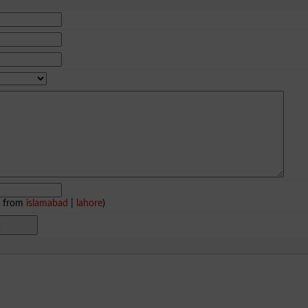
e from
islamabad
|
lahore
)