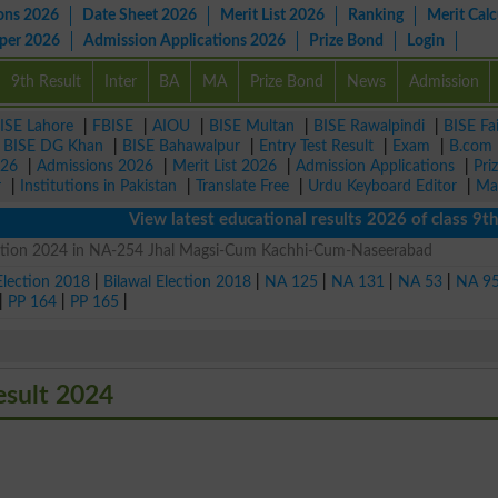
ons 2026
Date Sheet 2026
Merit List 2026
Ranking
Merit Calc
aper 2026
Admission Applications 2026
Prize Bond
Login
9th Result
Inter
BA
MA
Prize Bond
News
Admission
ISE Lahore
|
FBISE
|
AIOU
|
BISE Multan
|
BISE Rawalpindi
|
BISE Fa
|
BISE DG Khan
|
BISE Bahawalpur
|
Entry Test Result
|
Exam
|
B.com
026
|
Admissions 2026
|
Merit List 2026
|
Admission Applications
|
Pri
r
|
Institutions in Pakistan
|
Translate Free
|
Urdu Keyboard Editor
|
Ma
View latest educational results 2026 of class 9th, 
lection 2024 in NA-254 Jhal Magsi-Cum Kachhi-Cum-Naseerabad
Election 2018
|
Bilawal Election 2018
|
NA 125
|
NA 131
|
NA 53
|
NA 9
|
PP 164
|
PP 165
|
esult 2024