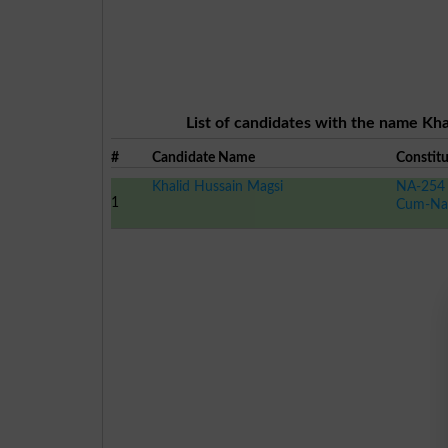
List of candidates with the name Kha
#
Candidate Name
Constit
Khalid Hussain Magsi
NA-254 
1
Cum-Na