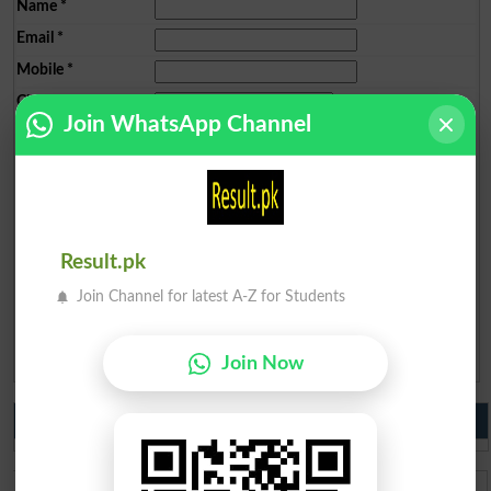
Name
*
Email
*
Mobile
*
City
*
Join WhatsApp Channel
Your Comment
*
Result.pk
Question: What is
Join Channel for latest A-Z for Students
capital of Pakistan?
(Answer can be from
islamabad
|
lahore
)
Join Now
Spam comments will not be approved at all.
Do you like us?