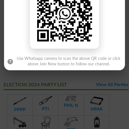
Use Whatsapp camera to scan the above QR code or click
above Join Now button to follow our channel.
ELECTION 2024 PARTY LIST
View All Parties
PML N
PTI
MMA
PPPP