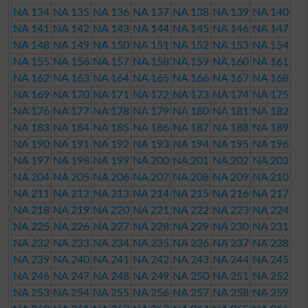
NA 134
NA 135
NA 136
NA 137
NA 138
NA 139
NA 140
NA 141
NA 142
NA 143
NA 144
NA 145
NA 146
NA 147
NA 148
NA 149
NA 150
NA 151
NA 152
NA 153
NA 154
NA 155
NA 156
NA 157
NA 158
NA 159
NA 160
NA 161
NA 162
NA 163
NA 164
NA 165
NA 166
NA 167
NA 168
NA 169
NA 170
NA 171
NA 172
NA 173
NA 174
NA 175
NA 176
NA 177
NA 178
NA 179
NA 180
NA 181
NA 182
NA 183
NA 184
NA 185
NA 186
NA 187
NA 188
NA 189
NA 190
NA 191
NA 192
NA 193
NA 194
NA 195
NA 196
NA 197
NA 198
NA 199
NA 200
NA 201
NA 202
NA 203
NA 204
NA 205
NA 206
NA 207
NA 208
NA 209
NA 210
NA 211
NA 212
NA 213
NA 214
NA 215
NA 216
NA 217
NA 218
NA 219
NA 220
NA 221
NA 222
NA 223
NA 224
NA 225
NA 226
NA 227
NA 228
NA 229
NA 230
NA 231
NA 232
NA 233
NA 234
NA 235
NA 236
NA 237
NA 238
NA 239
NA 240
NA 241
NA 242
NA 243
NA 244
NA 245
NA 246
NA 247
NA 248
NA 249
NA 250
NA 251
NA 252
NA 253
NA 254
NA 255
NA 256
NA 257
NA 258
NA 259