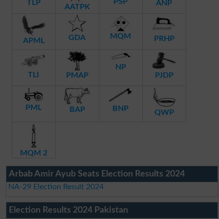
PSP
TLP
ANP
AATPK
MQM
GDA
PRHP
APML
NP
TLI
PMAP
PJDP
PML
BNP
BAP
QWP
MQM 2
Arbab Amir Ayub Seats Election Results 2024
NA-29 Election Result 2024
Election Results 2024 Pakistan