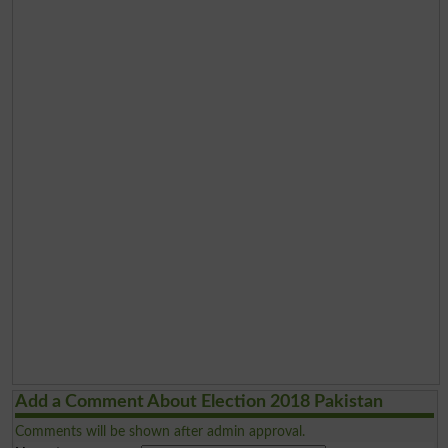
Add a Comment About Election 2018 Pakistan
Comments will be shown after admin approval.