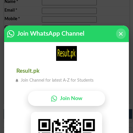
Name
*
Email
*
Mobile
*
City
*
Join WhatsApp Channel
Your Comment
*
Result.pk
Question: What is
Join Channel for latest A-Z for Students
capital of Pakistan?
(Answer can be from
islamabad
|
lahore
)
Join Now
Spam comments will not be approved at all.
Do you like us?